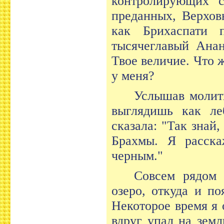
контролирующих с
преданных, Верхов
как Брихаспати 
тысячеглавый Ана
Твое величие. Что 
у меня?
Услышав молитв
выглядишь как ле
сказала: "Так знай
Брахмы. Я расска
черным."
Совсем рядом 
озеро, откуда и п
Некоторое время я 
вдруг упал на земл