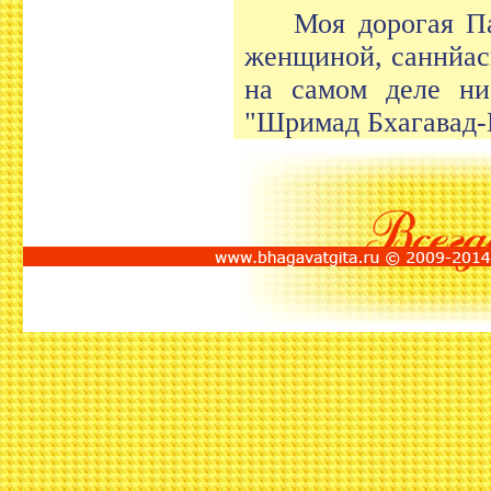
Моя дорогая Па
женщиной, саннйас
на самом деле ни
"Шримад Бхагавад-Г