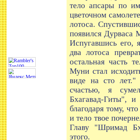
тело апсары по им
цветочном самолете
лотоса. Спустившис
появился Дурваса 
Испугавшись его, 
два лотоса превра
остальная часть т
Муни стал исходит
виде на сто лет."
счастью, я суме
Бхагавад-Гиты", и
благодаря тому, чт
и тело твое почерн
Главу "Шримад Бх
этого.