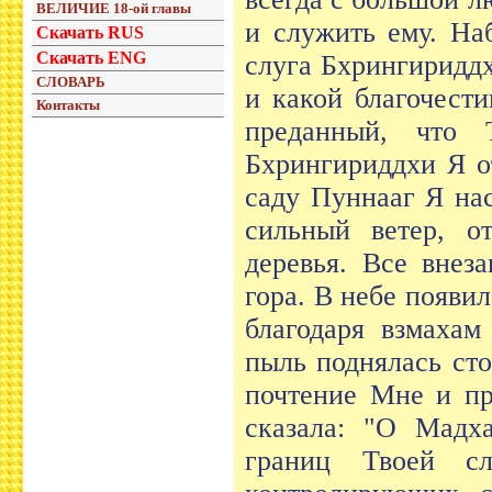
ВЕЛИЧИЕ 18-ой главы
и служить ему. На
Скачать RUS
Скачать ENG
слуга Бхрингиридд
СЛОВАРЬ
и какой благочест
Контакты
преданный, что
Бхрингириддхи Я о
саду Пуннааг Я на
сильный ветер, о
деревья. Все внез
гора. В небе появи
благодаря взмахам
пыль поднялась сто
почтение Мне и пр
сказала: "О Мадха
границ Твоей с