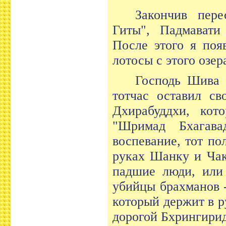
Закончив пер
Гиты", Падмавати
После этого я поя
лотосы с этого озер
Господь Шива с
тотчас оставил св
Дхирабуддхи, кот
"Шримад Бхагав
воспевание, тот п
руках Шанку и Чак
падшие люди, или
убийцы брахманов 
который держит в р
дорогой Бхрингирид