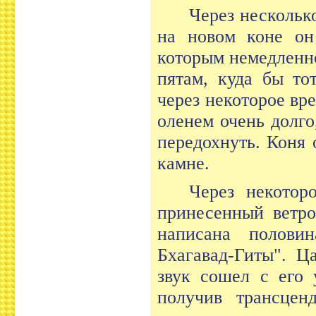
Через нескольк
на новом коне он 
которым немедленно
пятам, куда бы то
через некоторое вр
оленем очень долго
передохнуть. Коня 
камне.
Через некотор
принесенный ветро
написана полови
Бхагавад-Гиты". Ц
звук сошел с его 
получив трансценд