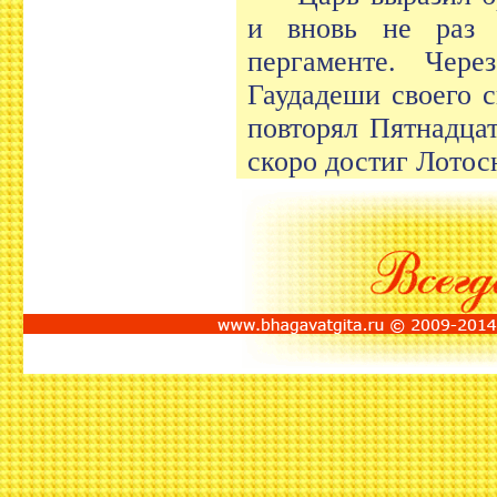
и вновь не раз 
пергаменте. Чер
Гаудадеши своего с
повторял Пятнадца
скоро достиг Лотос