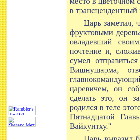
место в цветочном 
в трансцендентный
Царь заметил, 
фруктовыми деревь
овладевший своим
почтение и, сложи
сумел отправиться
Вишнушарма, отв
главнокомандующий
царевичем, он соб
сделать это, он з
родился в теле это
Пятнадцатой Глав
Вайкунтху."
Царь выразил б