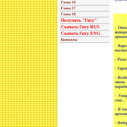
Глава 16
Глава 17
Глава 18
Получить "Гиту"
Скачать Гиту RUS
- Оте
котор
Скачать Гиту ENG
прошеп
Контакты
- Кор
наступ
- Римс
- Гари
- Когд
этот 
парадн
- Умир
спас...
- В по
произв
- Федо