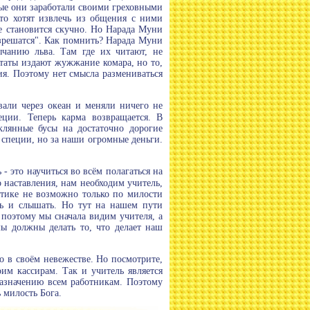
рые они заработали своими греховными
сто хотят извлечь из общения с ними
же становится скучно. Но Нарада Муни
зрешатся". Как помнить? Нарада Муни
ычанию льва. Там где их читают, не
актаты издают жужжание комара, но то,
ния. Поэтому нет смысла размениваться
вали через океан и меняли ничего не
ции. Теперь карма возвращается. В
клянные бусы на достаточно дорогие
 специи, но за наши огромные деньги.
- это научиться во всём полагаться на
о наставления, нам необходим учитель,
ктике не возможно только по милости
еть и слышать. Но тут на нашем пути
 поэтому мы сначала видим учителя, а
мы должны делать то, что делает наш
о в своём невежестве. Но посмотрите,
оим кассирам. Так и учитель является
 назначению всем работникам. Поэтому
 милость Бога.