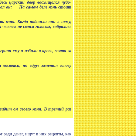
есь царский двор восхищался чудо-
зал он: — На самом деле конь стоит
ть коня. Когда подошли они к нему,
л человек не своим голосом; собрались
ерили ему и избили в кровь, сочтя за
 восвояси, но вдруг заметил голову
 видит он своего коня. В третий раз
т ради денег, ищут в них рецепты, как