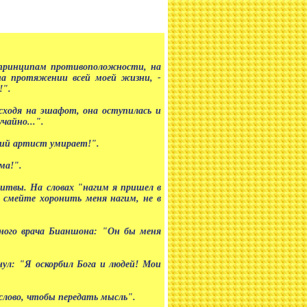
н принципам противоположности, на
 на протяжении всей моей жизни, -
!".
сходя на эшафот, она оступилась и
чайно...".
кий артист умирает!".
ма!".
литвы. На словах "нагим я пришел в
 смейте хоронить меня нагим, не в
ытного врача Бианшона: "Он бы меня
нул: "Я оскорбил Бога и людей! Мои
слово, чтобы передать мысль".