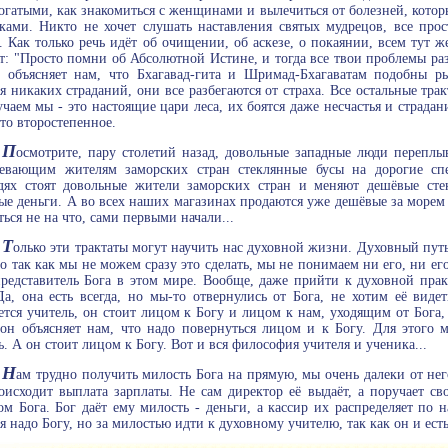
богатыми, как знакомиться с женщинами и вылечиться от болезней, кото
ками. Никто не хочет слушать наставления святых мудрецов, все про
. Как только речь идёт об очищении, об аскезе, о покаянии, всем тут 
т: "Просто помни об Абсолютной Истине, и тогда все твои проблемы ра
 объясняет нам, что Бхагавад-гита и Шримад-Бхагаватам подобны р
ся никаких страданий, они все разбегаются от страха. Все остальные тр
учаем мы - это настоящие цари леса, их боятся даже несчастья и страда
-то второстепенное.
П
осмотрите, пару столетий назад, довольные западные люди переплы
ревающим жителям заморских стран стеклянные бусы на дорогие спе
дях стоят довольные жители заморских стран и меняют дешёвые сте
ые деньги. А во всех наших магазинах продаются уже дешёвые за морем
ься не на что, сами первыми начали...
Т
олько эти трактаты могут научить нас духовной жизни. Духовный путь 
но так как мы не можем сразу это сделать, мы не понимаем ни его, ни ег
представитель Бога в этом мире. Вообще, даже прийти к духовной пра
Да, она есть всегда, но мы-то отвернулись от Бога, не хотим её вид
ется учитель, он стоит лицом к Богу и лицом к нам, уходящим от Бога,
он объясняет нам, что надо повернуться лицом и к Богу. Для этого 
ь. А он стоит лицом к Богу. Вот и вся философия учителя и ученика...
Н
ам трудно получить милость Бога на прямую, мы очень далеки от нег
оисходит выплата зарплаты. Не сам директор её выдаёт, а поручает св
ом Бога. Бог даёт ему милость - деньги, а кассир их распределяет по
я надо Богу, но за милостью идти к духовному учителю, так как он и есть