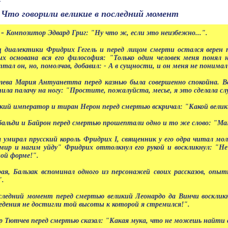
Что говорили великие в последний момент
-
Композитор Эдвард Григ: "Ну что ж, если это неизбежно...".
ц диалектики Фридрих Гегель и перед лицом смерти остался вере
ых основана вся его философия: "Только один человек меня понял
тал он, но, помолчав, добавил: - А в сущности, и он меня не понимал
олева Мария Антуанетта перед казнью была совершенно спокойна. В
ила палачу на ногу: "Простите, пожалуйста, месье, я это сделала слу
кий император и тиран Нерон перед смертью вскричал: "Какой вели
бальди и Байрон перед смертью прошептали одно и то же слово: "Ма
а умирал прусский король Фридрих I, священник у его одра читал мо
мир и нагим уйду" Фридрих оттолкнул его рукой и воскликнул: "Не
ой форме!".
ая, Бальзак вспоминал одного из персонажей своих рассказов, оп
".
следний момент перед смертью великий Леонардо да Винчи восклик
едения не достигли той высоты к которой я стремился!".
р Тютчев перед смертью сказал: "Какая мука, что не можешь найти 