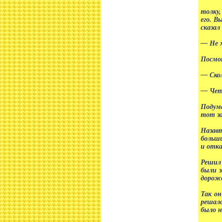
толку,
его. В
сказал
— Не х
Посмот
— Скол
— Чет
Подума
тот за
Назавт
больши
и отка
Решил
были з
дорож
Так он
решалс
было н