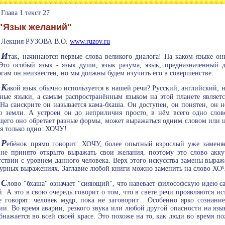
Глава 1 текст 27
"Язык желаний"
Лекция РУЗОВА В.О.
www.ruzov.ru
И
так, начинаются первые слова великого диалога! На каком языке он
Это особый язык - язык души, язык разума, язык, предназначенный д
гам он неизвестен, но мы должны будем изучить его в совершенстве.
К
акой язык обычно используется в нашей речи? Русский, английский, н
ные языки, а самым распространённым языком на этой планете являетс
 На санскрите он называется кама-бхаша. Он доступен, он понятен, он н
 земли. А устроен он до неприличия просто, в нём всего одно слово
щего оно обретает разные формы, может выражаться одним словом или це
ся только одно: ХОЧУ!
Р
ебёнок прямо говорит: ХОЧУ, более опытный взрослый уже заменя
не принято открыто выражать свои желания, поэтому это слово акк
тствии с уровнем данного человека. Верх этого искусства замены выраж
урных выражениях. Заглавие любой книги можно заменить на слово ХО
С
лово "бхаша" означает "сияющий", что навевает философскую идею с
й. А это в свою очередь говорит о том, что в свете речи проявляются и
е говорят: человек мудр, пока не заговорит... Особенно ярко сознани
ии. Во время аварии, резкого звука или любой другой опасности на язы
бнажается во всей своей красе. Это похоже на то, как люди во время п
.