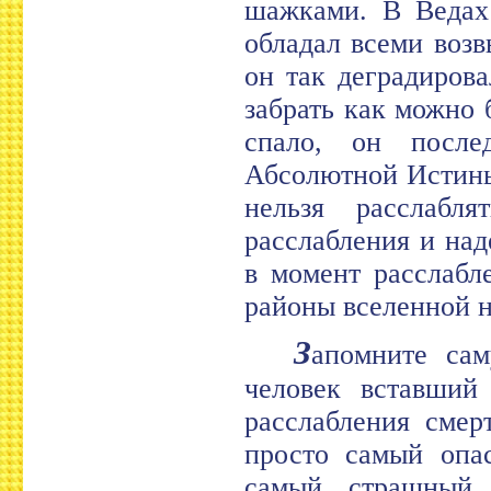
шажками. В Ведах
обладал всеми воз
он так деградиров
забрать как можно 
спало, он после
Абсолютной Истины
нельзя расслабл
расслабления и над
в момент расслабл
районы вселенной н
З
апомните са
человек вставший
расслабления смер
просто самый опа
самый страшный. 