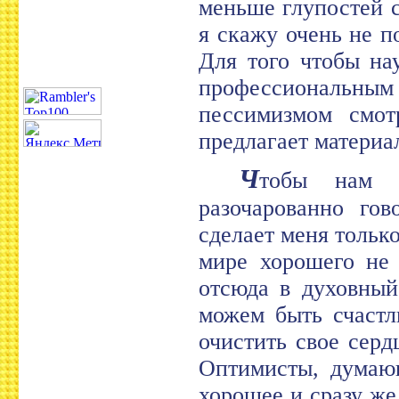
меньше глупостей с
я скажу очень не п
Для того чтобы на
профессиональны
пессимизмом смот
предлагает материа
Ч
тобы нам 
разочарованно гов
сделает меня тольк
мире хорошего не 
отсюда в духовный
можем быть счастл
очистить свое серд
Оптимисты, думающ
хорошее и сразу же