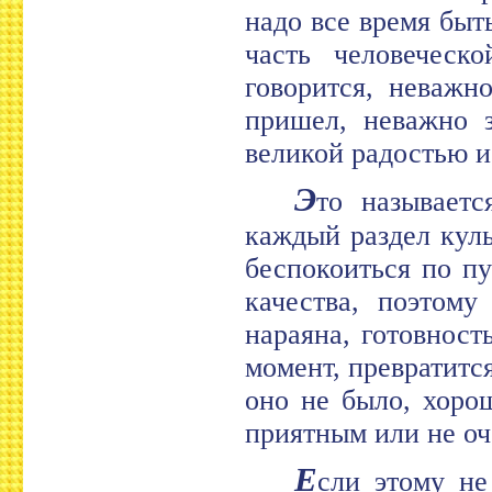
надо все время быт
часть человеческо
говорится, неважн
пришел, неважно з
великой радостью и
Э
то называетс
каждый раздел куль
беспокоиться по п
качества, поэтому
нараяна, готовност
момент, превратится
оно не было, хоро
приятным или не оче
Е
сли этому не