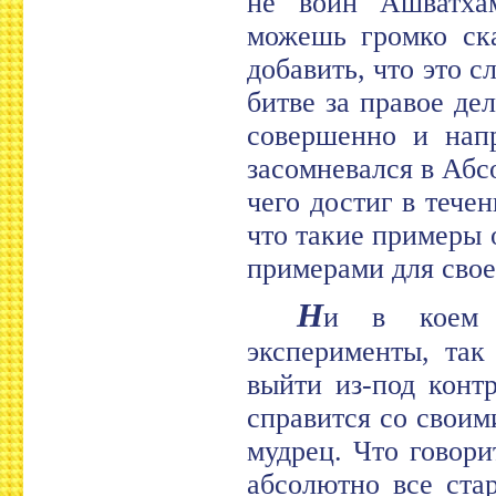
не воин Ашватха
можешь громко ска
добавить, что это с
битве за правое дел
совершенно и нап
засомневался в Абс
чего достиг в тече
что такие примеры 
примерами для свое
Н
и в коем 
эксперименты, так
выйти из-под конт
справится со своим
мудрец. Что говори
абсолютно все ста