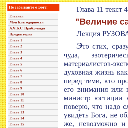
Не забывайте о Боге!
Глава 11 текст 
Главная
"Величие са
Мои Благодарности
А.Ч.Б.С. Прабхупада
Лекция РУЗОВА
Предыстория
Глава 1
Э
то стих, сраз
Глава 2
Глава 3
чуда, эзотерич
Глава 4
материалистов-эк
Глава 5
Глава 6
духовная жизнь как
Глава 7
перед теми, кто пр
Глава 8
его внимания или н
Глава 9
Глава 10
министр юстиции н
Глава 11
поверю, что надо с
Глава 12
Глава 13
увидеть Бога, не о
Глава 14
же, невозможно и
Глава 15