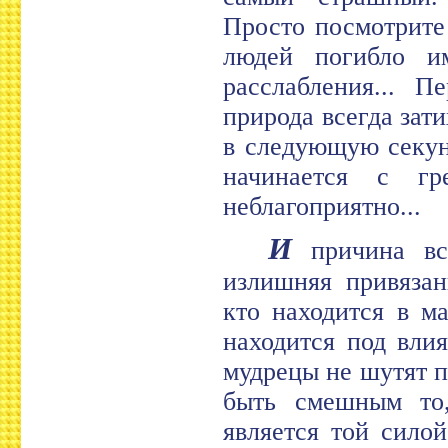
Просто посмотрите
людей погибло и
расслабления... П
природа всегда зат
в следующую секун
начинается с гр
неблагоприятно...
И
причина все
излишняя привязан
кто находится в м
находится под вли
мудрецы не шутят п
быть смешным то,
является той сило