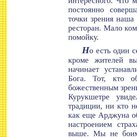
интересного. Что м
постоянно соверш
точки зрения наша
ресторан. Мало ком
помойку.
Н
о есть один с
кроме жителей вы
начинает устанав
Бога. Тот, кто о
божественным зрение
Курукшетре увид
традиции, ни кто н
как еще Арджуна об
настроением стра
выше. Мы не боим