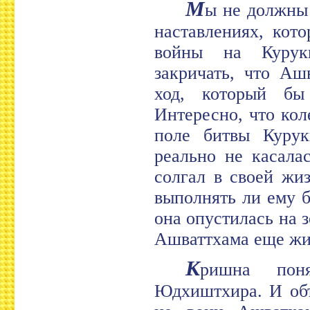
М
ы не должны 
наставлениях, кот
войны на Курук
закричать, что Аш
ход, который бы
Интересно, что ко
поле битвы Курук
реально не касала
солгал в своей жи
выполнять ли ему 
она опустилась на 
Ашваттхама еще жив
К
ришна пон
Юдхиштхира. И объ