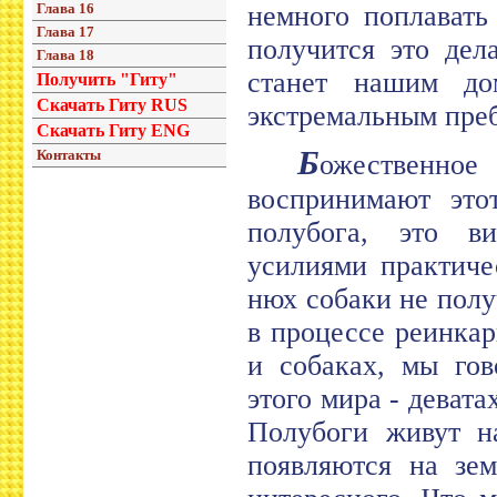
Глава 16
немного поплавать
Глава 17
получится это дел
Глава 18
станет нашим до
Получить "Гиту"
Скачать Гиту RUS
экстремальным пре
Скачать Гиту ENG
Б
Контакты
ожественное
воспринимают это
полубога, это в
усилиями практиче
нюх собаки не полу
в процессе реинка
и собаках, мы го
этого мира - деват
Полубоги живут н
появляются на зем