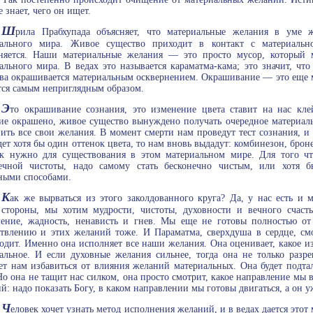
е знает, чего он ищет.
Ш
рила Прабхупада объясняет, что материальные желания в уме 
иального мира. Живое существо приходит в контакт с материальн
рняется. Наши материальные желания — это просто мусор, который
ального мира. В ведах это называется караматма-кама; это значит, чт
ва окрашивается материальным осквернением. Окрашивание — это еще мя
тся самым неприглядным образом.
Э
то окрашивание сознания, это изменение цвета ставит на нас кле
ие окрашено, живое существо вынуждено получать очередное материал
ить все свои желания. В момент смерти нам проведут тест сознания, и 
дет хотя бы один оттенок цвета, то нам вновь выдадут: комбинезон, брон
ак нужно для существования в этом материальном мире. Для того ч
ечной чистоты, надо самому стать бесконечно чистым, или хотя б
ными способами.
К
ак же вырваться из этого заколдованного круга? Да, у нас есть и 
стороны, мы хотим мудрости, чистоты, духовности и вечного счасть
ение, жадность, ненависть и гнев. Мы еще не готовы полностью о
твлению и этих желаний тоже. И Параматма, сверхдуша в сердце, смо
одит. Именно она исполняет все наши желания. Она оценивает, какое и
альное. И если духовные желания сильнее, тогда она не только разр
т нам избавиться от влияния желаний материальных. Она будет подтал
Но она не тащит нас силком, она просто смотрит, какое направление мы 
й: надо показать Богу, в каком направлении мы готовы двигаться, а он у
Ч
еловек хочет узнать метод исполнения желаний, и в ведах дается этот 