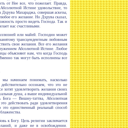
ь от Нее все, что пожелает. Правда,
 Абсолютной Истине удовольствие, то
да Дхрува Махараджа, совершая аскезы,
любое его желание. Но Дхрува сказал,
ожность просто видеть Господа. Так и
елает нас счастливыми.
 иллюзией или майей. Господин может
, занятому трансцендентным любовным
твить свои желания. Все его желания
 служением Абсолютной Истине. Любое
цы объясняют нам, что когда Господь
Именно так могут быть исполнены все
.
 мы начинаем понимать, насколько
действительно осознаем, что это не
се хотят удовлетворить желания своих
дуальная душа, а выше индивидуальной
ь Бога — Вишну-таттва, Абсолютная
то действовать ради удовлетворения
о это единственный реальный способ
 блаженства.
овь к Богу. Цель религии заключается
еланий, и даже не в освобождении.