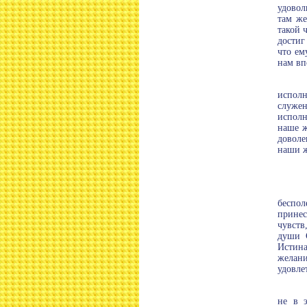
удовол
там же
такой 
достиг
что ем
нам вп
исполн
служен
исполн
наше ж
доволе
наши ж
беспол
принес
чувств
души 
Истина
желани
удовле
не в 