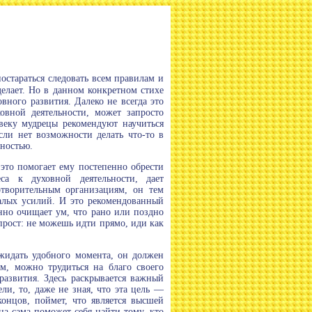
остараться следовать всем правилам и
делает. Но в данном конкретном стихе
овного развития. Далеко не всегда это
овной деятельности, может запросто
веку мудрецы рекомендуют научиться
если нет возможности делать что-то в
ьностью.
, это помогает ему постепенно обрести
са к духовной деятельности, дает
отворительным организациям, он тем
малых усилий. И это рекомендованный
енно очищает ум, что рано или поздно
рост: не можешь идти прямо, иди как
ыжидать удобного момента, он должен
м, можно трудиться на благо своего
развития. Здесь раскрывается важный
ли, то, даже не зная, что эта цель —
онцов, поймет, что является высшей
а сама поможет себя найти тому, кто