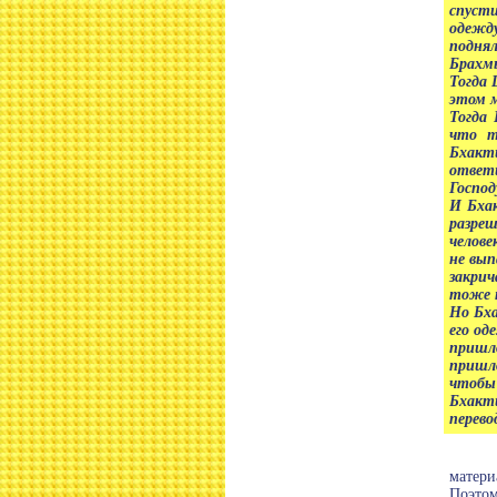
спуст
одежду
подня
Брахм
Тогда 
этом м
Тогда
что т
Бхакт
ответ
Господ
И Бхак
разреш
челове
не вып
закри
тоже п
Но Бха
его од
пришло
пришло
чтобы 
Бхакт
перево
матери
Поэтом