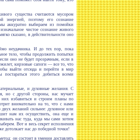
живого существа считаются мусором
ой энергией, поэтому его сознание
 мы аккуратно выбираем из помойки
о изначальное чистое сознание живого
гко сказано, в действительности оно
ймо неудачника. И до тех пор, пока
ьное тело, чтобы продолжить попытки
если оно не будет прозрачным, если в
ежилет, кирзовые сапоги — все то, что
тобы выйти отсюда и перейти в мир
ы постараться этого добиться всеми
материальные, и духовные желания. С
я, но с другой стороны, нас мучает
т них избавиться и строим планы по
трит внимательно на то, что с нами
з двух желаний сильнее: духовное или
ешит нам их осуществить, она еще и
кивать нас туда, куда мы сами хотим
выберем. Вот и весь секрет исполнения
же дотолкает нас до победной точки!
метод: он состоит в умении доставлять