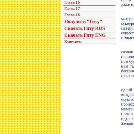
Глава 16
даже н
Глава 17
Глава 18
матер
Получить "Гиту"
оскве
Скачать Гиту RUS
матери
сущест
Скачать Гиту ENG
пачкае
Контакты
сознан
исполн
нем бу
нам т
бескон
извест
одной 
вождел
осущес
происх
матери
поможе
идти. 
желани