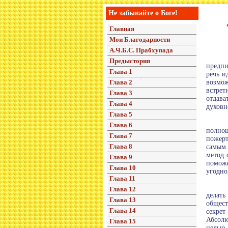
Не забывайте о Боге!
Главная
Мои Благодарности
А.Ч.Б.С. Прабхупада
Предыстория
предпи
Глава 1
речь и
Глава 2
возмож
встрет
Глава 3
отдава
Глава 4
духовн
Глава 5
Глава 6
полно
Глава 7
пожерт
Глава 8
самым 
метод 
Глава 9
поможе
Глава 10
угодно
Глава 11
Глава 12
делать
Глава 13
общест
Глава 14
секрет
Абсолю
Глава 15
целью.