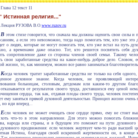
Глава 12 текст 11
" Истинная религия..."
Лекция РУЗОВА В.О.
www.ruzov.ru
В
этом стихе говорится, что сначала мы должны оценить свои силы и п
саниям, а если это невозможно, тогда надо помогать тем, кто уже это 
дет о людях, которые не могут помогать тем, кто уже встал на путь дух
но, а временами даже опасно. Тот, кто решится посвятить себя дух
ить сопротивление даже со стороны членов своей семьи. Такому чело
ть свои заработанные средства на какое-нибудь доброе дело. Словом, 
ой жизни, то, как минимум, можно все равно заниматься благотворител
К
огда человек тратит заработанные средства не только на себя одного
ценное духовное знание. Когда человек, не проявляющий интере
вования больницам, столовым, детдомам или каким-то другим благ
отказывается от результатов своего труда, доставшихся ему ценой не
очищения сердца, так как, отдавая плоды своего труда, человек постеп
т ему заняться прямой духовной деятельностью. Принцип жизни очень п
, но иди вперед...
Е
сли человек не может очищать свое сердце прямо, ему не стоит в
 хоть что-то в этом направлении. Для этого можно помогать ближни
ва, народа или страны, и в будущем это поможет на пути духовного 
 духовного продвижения: если человек жертвует чем-то ради высшей це
тная Истина, благодаря своей искренней жертвенности он, в конце к
 Так постепенно происходит очищение от материальных желаний. Истин