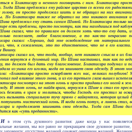
иться к Бхактисару и немного поговорить с ним. Бхактисара про
. Тогда Шива предложил ему райское царство со всеми его радостям
л голову, он просто продолжал шить и не обращал на них вниман
ы. Но Бхактисара также не обратил на это никакого внимания и
Шива предложил ему стать самим Шивой. Но Бхактисара только засм
ире есть проблемы, просто посмотри, как ты находишься под каблуко
 Шива сказал, что по правилам он должен хоть что-то ему дать, 
олько пожелает, любое благословение, а то как-то некрасиво п
исара сказал: «Хорошо, дай мне освобождение от материального
ил, что, к сожалению, это то единственное, что не в его власти
у Вишну.
тисара сказал им, что тогда, вообще, нет никакого смысла в их бла
ения вернутся в духовный мир. Но Шива настаивал, так как по вед
ку, то должен был дать ему благословение. Бхактисара подумал и п
адала из ушка его иголки, когда он зашивает свою одежду. В этот 
чала: «Бхактисара просто оскорбляет всех нас, великих полубогов
опал под влияние этого гнева, и из его третьего глаза вышел испепе
ктисара посмотрел на этот огонь и просто придавил его ногой к зем
ежду. И этот огонь, не найдя врага, вернулся к Шиве и стал его прес
сь бежать в храм и молиться, чтобы Господь его простил за оскор
сь вызывать специальную тучу прямо с вайкунтхи, которая целый де
потушить мистический огонь. И когда огонь потух, а ливень стих, в
исара и продолжает зашивать свои одежды. Тогда сам Шива да
дится как «суть преданности».
И
в этом суть духовного развития: даже когда у нас появляетс
альные желания, мы все равно не прекращаем свое духовное развитие,
у запомните: отсутствие желаний означает очищение желаний. Желания 