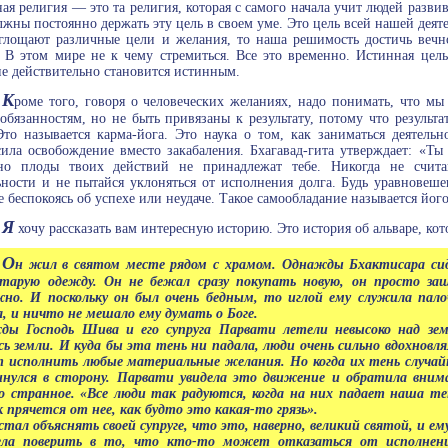
ая религия — это та религия, которая с самого начала учит людей развива
жны постоянно держать эту цель в своем уме. Это цель всей нашей деяте
глощают различные цели и желания, то наша решимость достичь вечно
 В этом мире не к чему стремиться. Все это временно. Истинная цель 
е действительно становится истинным.
К
роме того, говоря о человеческих желаниях, надо понимать, что мы
обязанностям, но не быть привязаны к результату, потому что результа
Это называется карма-йога. Это наука о том, как заниматься деятель
ила освобождение вместо закабаления. Бхагавад-гита утверждает: «Ты
 но плоды твоих действий не принадлежат тебе. Никогда не счита
ьности и не пытайся уклоняться от исполнения долга. Будь уравновеше
не беспокоясь об успехе или неудаче. Такое самообладание называется йог
Я
хочу рассказать вам интересную историю. Это история об альваре, кот
О
н жил в святом месте рядом с храмом. Однажды Бхактисара сид
старую одежду. Он не бежал сразу покупать новую, он просто за
жно. И поскольку он был очень бедным, то иглой ему служила пал
, и ничто не мешало ему думать о Боге.
ды Господь Шива и его супруга Парвати летели невысоко над зе
сь земли. И куда бы эта тень ни падала, люди очень сильно вдохновля
исполнить любые материальные желания. Но когда их тень случайн
инулся в сторону. Парвати увидела это движение и обратила вни
о странное. «Все люди так радуются, когда на них падает наша т
к прячется от нее, как будто это какая-то грязь».
тал объяснять своей супруге, что это, наверно, великий святой, и ем
гла поверить в то, что кто-то может отказаться от исполне