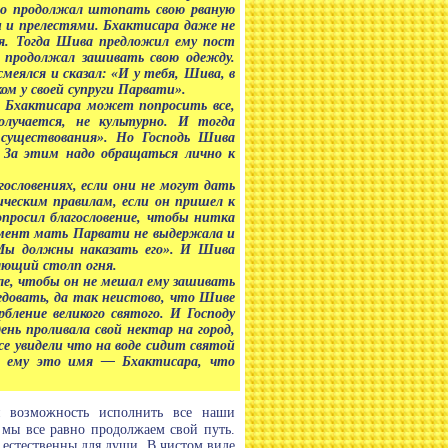
сто продолжал штопать свою рваную
и и прелестями. Бхактисара даже не
ия. Тогда Шива предложил ему пост
 продолжал зашивать свою одежду.
еялся и сказал: «И у тебя, Шива, в
м у своей супруги Парвати».
и Бхактисара может попросить все,
олучается, не культурно. И тогда
 существования». Но Господь Шива
. За этим надо обращаться лично к
гословениях, если они не могут дать
ическим правилам, если он пришел к
опросил благословение, чтобы нитка
момент мать Парвати не выдержала и
! Мы должны наказать его». И Шива
ляющий столп огня.
ле, чтобы он не мешал ему зашивать
ледовать, да так неистово, что Шиве
бление великого святого. И Господу
нь проливала свой нектар на город,
се увидели что на воде сидит святой
л ему это имя — Бхактисара, что
я возможность исполнить все наши
 мы все равно продолжаем свой путь.
естественны для души. В чистом виде