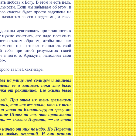
ть любовь к Богу. В этом и есть цель.
льности. Если мы забываем об этом, и
го счастья будет просто задушена на
находится за его пределами, и такое
 должны чувствовать привязанность к
т нужно очистить, его надо посвятить
ностью таким образом, чтобы она нам
 имеешь право только исполнять свой
й себя причиной результатов своей
н в йоге, о, Арджуна, исполняй свой
ой».
орого звали Бхактисара.
ел на улице под солнцем и зашивал
шивал ее и зашивал, пока это было
очка от ракитника. Его жизнь была
млей. При этом их тень временами
лись, так как все знали, что их тень
о упала на Бхактисару, он сразу же
мание Шивы на то, что происходит
ень, — сказала Парвати, — но этот
у ничего от них не надо. Но Парвати
ния любых желаний. И они решили