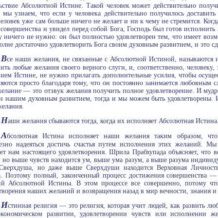
ьствие Абсолютной Истине. Такой человек может действительно получит
 мы узнаем, что если у человека действительно получилось доставить
человек уже сам больше ничего не желает и ни к чему не стремится. Ког
 совершенства и увидел перед собой Бога, Господь был готов исполнить 
у ничего не нужно: он был полностью удовлетворен тем, что имеет возм
олне достаточно удовлетворить Бога своим духовным развитием, и это сд
В
се наши желания, не связанные с Абсолютной Истиной, называются
ить любые желания своего верного слуги, и, соответственно, человеку
ием Истине, не нужно прилагать дополнительные усилия, чтобы осущес
яются просто благодаря тому, что он постоянно занимается любовным
елание — это отзвук желания получить полное удовлетворение. И мудре
н нашим духовным развитием, тогда и мы можем быть удовлетворены. 
елания.
Н
аши желания сбываются тогда, когда их исполняет Абсолютная Истина
А
бсолютная Истина исполняет наши желания таким образом, что
езно надеяться достичь счастья путем исполнения этих желаний. Мы 
ет нам настоящего удовлетворения. Шрила Прабхупада объясняет, что в
, но выше чувств находится ум, выше ума разум, а выше разума индиви
Сверхдуша, но даже выше Сверхдуши находится Верховная Личност
. Поэтому полный, законченный процесс достижения совершенства — э
й Абсолютной Истины. В этом процессе все совершенно, потому чт
творения наших желаний и возвращения назад в мир вечности, знания и
И
стинная религия — это религия, которая учит людей, как развить люб
экономическом развитии, удовлетворении чувств или исполнении ж