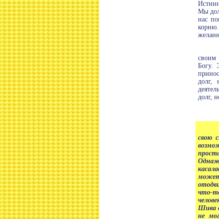
Истинн
Мы дол
нас по
корню.
желани
своим 
Богу. 
принос
долг,
деятел
долг, 
свою 
возмо
проста
Однаж
касала
может 
отодв
что-т
челове
Шива с
не мо