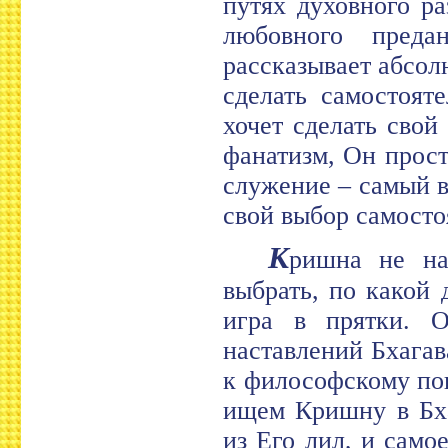
путях духовного р
любовного преда
рассказывает абсол
сделать самостоят
хочет сделать свой
фанатизм, Он прост
служение – самый 
свой выбор самосто
К
ришна не на
выбрать, по какой 
игра в прятки. 
наставлений Бхагав
к философскому по
ищем Кришну в Бха
из Его лил, и само