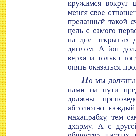
кружимся вокруг ц
меняя свое отношен
преданный такой с
цель с самого перв
на дне открытых д
диплом. А йог дол
верха и только тог
опять оказаться пр
Н
о мы должны 
нами на пути пре
должны проповед
абсолютно каждый
махапрабху, тем с
дхарму. А с друг
обществе чистых 