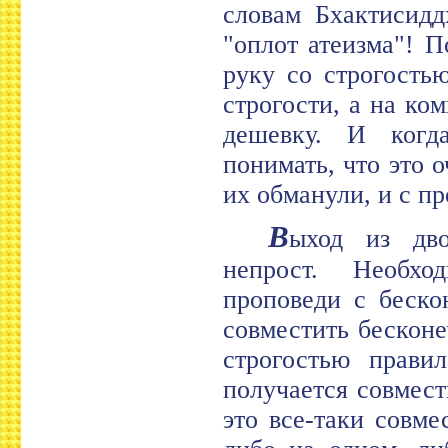
словам Бхактисидд
"оплот атеизма"! 
руку со строгость
строгости, а на ко
дешевку. И когд
понимать, что это о
их обманули, и с п
В
ыход из дво
непрост. Необхо
проповеди с беско
совместить бескон
строгостью прави
получается совмест
это все-таки совме