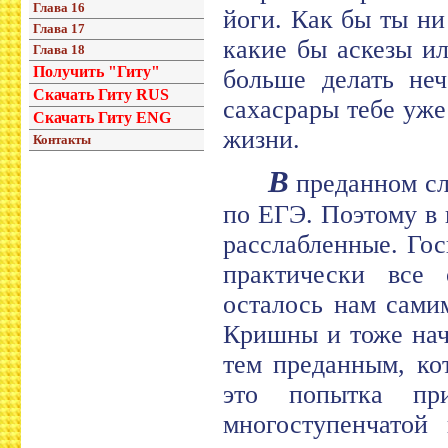
Глава 16
йоги. Как бы ты ни
Глава 17
какие бы аскезы ил
Глава 18
Получить "Гиту"
больше делать неч
Скачать Гиту RUS
сахасрары тебе уже
Скачать Гиту ENG
жизни.
Контакты
В
преданном слу
по ЕГЭ. Поэтому в
расслабленные. Го
практически все 
осталось нам сами
Кришны и тоже нач
тем преданным, ко
это попытка пр
многоступенчатой