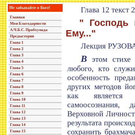
Не забывайте о Боге!
Глава 12 текст 
Главная
" Господь 
Мои Благодарности
А.Ч.Б.С. Прабхупада
Ему..."
Предыстория
Глава 1
Лекция РУЗОВА
Глава 2
Глава 3
В
этом стихе 
Глава 4
любого, кто служи
Глава 5
Глава 6
особенность преда
Глава 7
других методов йо
Глава 8
Глава 9
как является 
Глава 10
самоосознания, 
Глава 11
Верховной Личност
Глава 12
Глава 13
результата происхо
Глава 14
сохранить брахмач
Глава 15