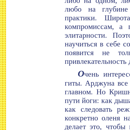
либо на одном, ли
любо на глубине
практики. Широ
компромиссам, а 
элитарности. Поэ
научиться в себе со
появится не то
привлекательность 
О
чень интере
гиты. Арджуна все
главном. Но Кришн
пути йоги: как дыш
как следовать ре
конкретно оленя н
делает это, чтобы