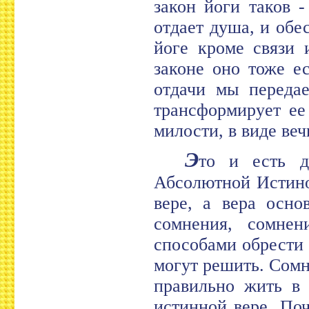
закон йоги таков 
отдает душа, и обе
йоге кроме связи 
законе оно тоже е
отдачи мы переда
трансформирует ее
милости, в виде веч
Э
то и есть д
Абсолютной Истино
вере, а вера осно
сомнения, сомне
способами обрести с
могут решить. Сомне
правильно жить в 
истинной вере. По