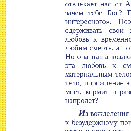
отвлекает нас от 
зачем тебе Бог? П
интересного». По
сдерживать свои 
любовь к временно
любим смерть, а по
Но она наша возлю
эта любовь к сме
материальным телом
тело, порождение э
моет, кормит и ра
напролет?
И
з вожделения
к безудержному пои