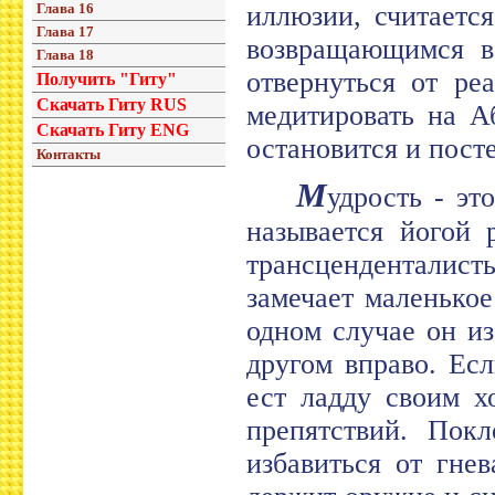
Глава 16
иллюзии, считаетс
Глава 17
возвращающимся в 
Глава 18
отвернуться от ре
Получить "Гиту"
Скачать Гиту RUS
медитировать на А
Скачать Гиту ENG
остановится и пост
Контакты
М
удрость - эт
называется йогой 
трансцендентали
замечает маленькое
одном случае он из
другом вправо. Есл
ест ладду своим х
препятствий. Пок
избавиться от гне