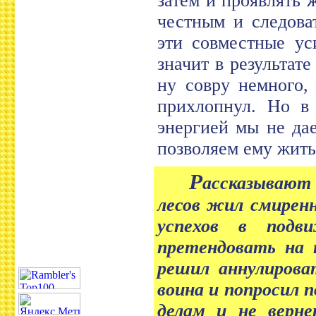
затем и проявлять 
честным и следова
эти совместные ус
значит в результате
ну совру немного,
прихлопнул. Но в 
энергией мы не да
позволяем ему жить
Р
ассказывают 
лесов жил смирен
успехов в подв
претендовать на 
решил аннулирова
воина и попросил п
делам и не верн