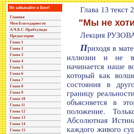
Не забывайте о Боге!
Глава 13 текст 
Главная
"Мы не хотим
Мои Благодарности
А.Ч.Б.С. Прабхупада
Лекция РУЗОВА
Предыстория
Глава 1
П
риходя в мат
Глава 2
Глава 3
иллюзии и не ви
Глава 4
начинается наше в
Глава 5
Глава 6
который как волше
Глава 7
состояния в друг
Глава 8
границу реальност
Глава 9
Глава 10
объясняется в эт
Глава 11
положение. Тольк
Глава 12
Глава 13
Абсолютная Истина
Глава 14
каждого живого су
Глава 15