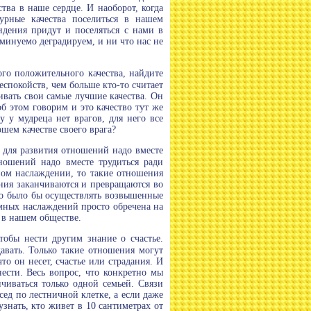
тва в наше сердце. И наоборот, когда
урные качества поселиться в нашем
идения придут и поселяться с нами в
еминуемо деградируем, и ни что нас не
ого положительного качества, найдите
еспокойств, чем больше кто-то считает
ивать свои самые лучшие качества. Он
б этом говорим и это качество тут же
 у мудреца нет врагов, для него все
ошем качестве своего врага?
о для развития отношений надо вместе
тношений надо вместе трудиться ради
ном наслаждении, то такие отношения
ения заканчиваются и превращаются во
жно было бы осуществлять возвышенные
мных наслаждений просто обречена на
 в нашем обществе.
тобы нести другим знание о счастье.
авать. Только такие отношения могут
то он несет, счастье или страдания. И
ести. Весь вопрос, что конкретно мы
чиваться только одной семьей. Связи
ед по лестничной клетке, а если даже
знать, кто живет в 10 сантиметрах от