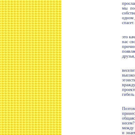
просла
мы по
собств
одном 
спасет.
это ка
нас св
причин
появля
друзья
весели
высоко
эгоист
вражду
проект
гибель
Поэтом
принес
общаяс
несем?
между 
и знае