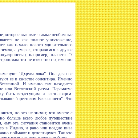
е, которое вызывает самые необычные
вается не как полное уничтожение,
ее как начало нового удивительного
земля, а умерев, отправимся в другое
опулярностью, например, планеты "7
трономам это не известно но, именно
 именуют "Дхрува-лока". Она для нас
уют ее в качестве ориентира. Именно
 Вселенной. И именно там находится
ие или Вселенский разум. Параматма
Ему быть вездесущим и всезнающим.
азывают "престолом Всевышнего". Что
чится, но это не значит, что вместе с
 но больше всего любое путешествие
я, ему эта ситуация становится очень
мер в Индию, и рано или поздно виза
 равно поймают и депортируют. Так что
ас с вами зависит, какое оно будет.