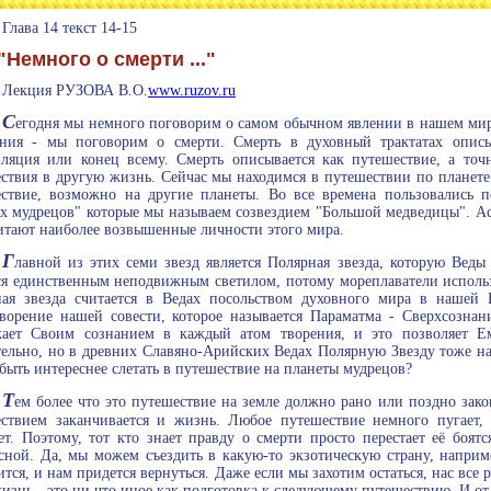
Глава 14 текст 14-15
"Немного о смерти ..."
Лекция РУЗОВА В.О.
www.ruzov.ru
С
егодня мы немного поговорим о самом обычном явлении в нашем мир
ния - мы поговорим о смерти. Смерть в духовный трактатах описы
ляция или конец всему. Смерть описывается как путешествие, а точн
ствия в другую жизнь. Сейчас мы находимся в путешествии по планете 
ствие, возможно на другие планеты. Во все времена пользовались п
х мудрецов" которые мы называем созвездием "Большой медведицы". Ас
итают наиболее возвышенные личности этого мира.
Г
лавной из этих семи звезд является Полярная звезда, которую Веды
ся единственным неподвижным светилом, потому мореплаватели использ
ая звезда считается в Ведах посольством духовного мира в нашей
ворение нашей совести, которое называется Параматма - Сверхсознан
кает Своим сознанием в каждый атом творения, и это позволяет 
ельно, но в древних Славяно-Арийских Ведах Полярную Звезду тоже н
быть интереснее слетать в путешествие на планеты мудрецов?
Т
ем более что это путешествие на земле должно рано или поздно закон
ствием заканчивается и жизнь. Любое путешествие немного пугает,
ет. Поэтому, тот кто знает правду о смерти просто перестает её боятс
сной. Да, мы можем съездить в какую-то экзотическую страну, напри
ится, и нам придется вернуться. Даже если мы захотим остаться, нас все
изнь - это ни что иное как подготовка к следующему путешествию. И от н