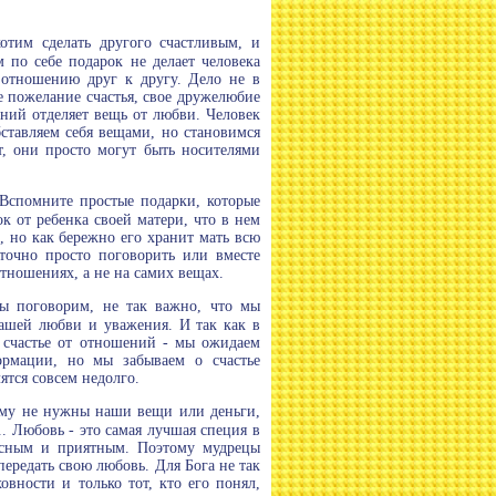
отим сделать другого счастливым, и
 по себе подарок не делает человека
 отношению друг к другу. Дело не в
е пожелание счастья, свое дружелюбие
ий отделяет вещь от любви. Человек
бставляем себя вещами, но становимся
т, они просто могут быть носителями
 Вспомните простые подарки, которые
 от ребенка своей матери, что в нем
 но как бережно его хранит мать всю
точно просто поговорить или вместе
отношениях, а не на самих вещах.
мы поговорим, не так важно, что мы
нашей любви и уважения. И так как в
т счастье от отношений - мы ожидаем
ормации, но мы забываем о счастье
ятся совсем недолго.
, ему не нужны наши вещи или деньги,
. Любовь - это самая лучшая специя в
усным и приятным. Поэтому мудрецы
передать свою любовь. Для Бога не так
овности и только тот, кто его понял,