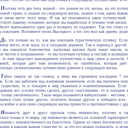
П
оэтому есть два типа знаний - это знания на эту жизнь, на это путеш
 новой стране, и знание на следующую жизнь, знание о том, какие бываю
и ином месте этого мира. И так же описывается закон путешествий -
тствует нашему сознанию, которое мы выработали в течение этой жизни. 
 билет выписывается один раз и возврату не подлежит. Так что стоит се
ы покупаем. Вспомните песнь Высоцкого: а тот, кто жил как дерево, родит
Д
а, это похоже на то, как мы покупаем туристическую путевку. Если
жное место, если мало, то в соседнюю деревню. Так и переход в другой 
о мы накопили благочестия, насколько высоки были наши мысли, н
ие чистое и возвышенное - то мы получаем путевку в чистый и возвыше
, то нам предстоит вынужденное путешествие в мир грязи и низости. 
аукой, которая дает нам возможность не ошибиться, которая дае
ительно увлекательному путешествию длиною в следующую жизнь.
Т
айна смерти не так сложна, к чему мы стремимся последние 7 ле
м. Если мы работаем над взаимным уважением, если мы пытаемся понят
существах, то и попадем в мир уважения и взаимопонимания. Если 
дываем все усилия чтобы сделать других счастливыми, то и попадем в 
е только увеличивалось. Такие миры называются вайкунтхами - местами, 
аемся стать лучше других, получить больше других и победить всех 
на войне и всю свою следующую жизнь провести в противостоянии с др
Н
енависть друг к другу признак гуны невежества, поэтому в т
иться только в те миры, где невежество является их основной характерис
ознание с невежественного на благостное. Одним из таких йогических сп
одим в каждом живом существе то, за что его можно похвалить, и дела