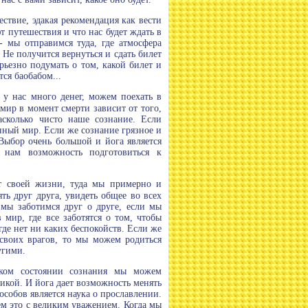
ествие, эдакая рекомендация как вести
т путешествия и что нас будет ждать в
 мы отправимся туда, где атмосфера
Не получится вернуться и сдать билет
рьезно подумать о том, какой билет и
ся баобабом...
 у нас много денег, можем поехать в
мир в момент смерти зависит от того,
асколько чисто наше сознание. Если
нный мир. Если же сознание грязное и
Выбор очень большой и йога является
т нам возможность подготовиться к
т своей жизни, туда мы примерно и
ь друг друга, увидеть общее во всех
мы заботимся друг о друге, если мы
мир, где все заботятся о том, чтобы
где нет ни каких беспокойств. Если же
своих врагов, то мы можем родиться
угими.
аком состоянии сознания мы можем
тикой. И йога дает возможность менять
особов является наука о прославлении.
ем это с великим уважением. Когда мы