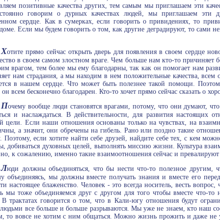
вляем позитивные качества других, тем самым мы приглашаем эти качес
стоянно говорим о дурных качествах людей, мы приглашаем эти д
енном сердце. Как в сумерках, если говорить о привидениях, то прив
доме. Если мы будем говорить о том, как другие деградируют, то сами н
Х
отите прямо сейчас открыть дверь для появления в своем сердце нов
чество в своем самом злостном враге. Чем больше нам кто-то причиняет б
оим врагом, тем более мы ему благодарны, так как он помогает нам разв
яет нам страдания, а мы находим в нем положительные качества, всем о
ется в нашем сердце. Что может быть полезнее такой помощи. Поэтому
, он всем бесконечно благодарен. Кто-то хочет прямо сейчас сказать о хор
П
очему вообще люди становятся врагами, потому, что они думают, чт
ться и наслаждаться. В действительности, для развития настоящих о
й цели. Если наши отношения основаны только на чувствах, на взаим
ичны, а значит, они обречены на гибель. Рано или поздно такие отнош
. Поэтому, если хотите найти себе друзей, найдите себе тех, с кем мо
ы, добиваться духовных целей, выполнять миссию жизни. Культура взаи
 но, к сожалению, именно такие взаимоотношения сейчас и превалируют
Л
юди должны объединяться, что бы нести что-то полезное другим, ч
у объединяясь, мы должны вместе получать знания и вместе его перед
ти настоящее блаженство. Человек - это всегда носитель, весть вопрос, ч
ь мы тоже объединяемся друг с другом для того чтобы вместе что-то н
 В трактатах говорится о том, что в Кали-югу отношения будут ограни
людьми все больше и больше разрываются. Мы уже не знаем, кто наш сос
м, то вовсе не хотим с ним общаться. Можно жизнь прожить и даже не у