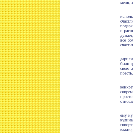
меня, 
исполь
счастл
подарк
и расп
думает
все бо
счастья
дарили
было ц
свою ж
поесть
конкре
соврем
прост
отноше
ему ну
кулин
говоря
важно,