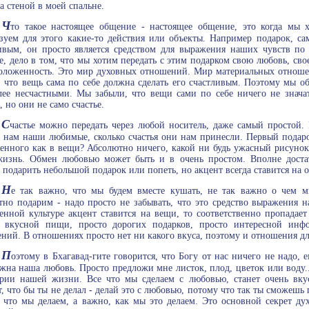
за стеной в моей спальне.
Ч
то такое настоящее общение - настоящее общение, это когда мы х
зуем для этого какие-то действия или объекты. Например подарок, сам
ивым, он просто является средством для выражения наших чувств по
е, дело в том, что мы хотим передать с этим подарком свою любовь, сво
оложенность. Это мир духовных отношений. Мир материальных отношен
, что вещь сама по себе должна сделать его счастливым. Поэтому мы о
лее несчастными. Мы забыли, что вещи сами по себе ничего не знача
, но они не само счастье.
С
частье можно передать через любой носитель, даже самый простой.
 нам наши любимые, сколько счастья они нам принесли. Первый подарок
енного как в вещи? Абсолютно ничего, какой ни будь ужасный рисунок,
изнь. Обмен любовью может быть и в очень простом. Вполне доста
, подарить небольшой подарок или попеть, но акцент всегда ставится на 
Н
е так важно, что мы будем вместе кушать, не так важно о чем 
тно подарим - надо просто не забывать, что это средство выражения 
енной культуре акцент ставится на вещи, то соответственно пропадае
о вкусной пищи, просто дорогих подарков, просто интересной инф
ний. В отношениях просто нет ни какого вкуса, поэтому и отношения дл
П
оэтому в Бхагавад-гите говорится, что Богу от нас ничего не надо
жна наша любовь. Просто предложи мне листок, плод, цветок или воду..
арии нашей жизни. Все что мы сделаем с любовью, станет очень вк
т, что бы ты не делал - делай это с любовью, потому что так ты сможешь 
 что мы делаем, а важно, как мы это делаем. Это основной секрет дух