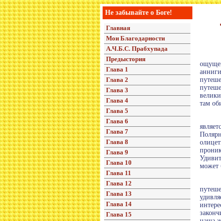
Не забывайте о Боге!
Главная
Мои Благодарности
А.Ч.Б.С. Прабхупада
Предыстория
ощуще
Глава 1
анниги
Глава 2
путеше
путеше
Глава 3
велики
Глава 4
там об
Глава 5
Глава 6
являет
Глава 7
Полярн
Глава 8
олицет
прони
Глава 9
Удивит
Глава 10
может 
Глава 11
Глава 12
путеше
Глава 13
удивля
Глава 14
интере
законч
Глава 15
наша ж