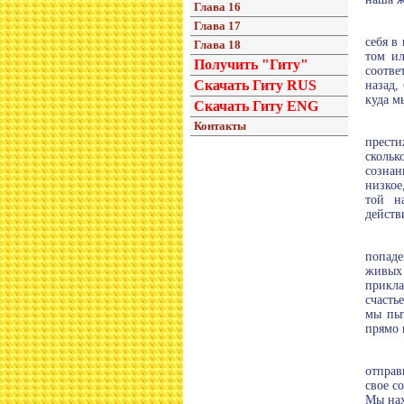
Глава 16
Глава 17
себя в
Глава 18
том ил
Получить "Гиту"
соотве
Скачать Гиту RUS
назад,
куда м
Скачать Гиту ENG
Контакты
прести
скольк
сознан
низкое
той н
действ
попаде
живых 
прикла
счасть
мы пыт
прямо 
отправ
свое с
Мы нах