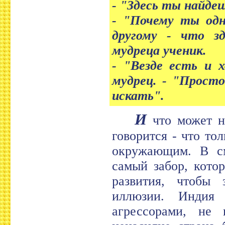
- "Здесь ты найдеш
- "Почему ты одн
другому - что з
мудреца ученик.
- "Везде есть и 
мудрец. - "Прост
искать".
И
что может на
говорится - что то
окружающим. В см
самый забор, кото
развития, чтобы 
иллюзии. Индия 
агрессорами, не