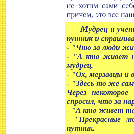
не хотим сами себ
причем, это все наш
М
удрец и учен
путник и спрашив
- "Что за люди жи
- "А кто живет 
мудрец.
- "Ох, мерзавцы и 
- "Здесь то же сам
Через некоторое
спросил, что за на
- "А кто живет та
- "Прекрасные л
путник.