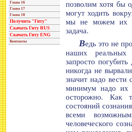
Глава 16
позволим хотя бы о
Глава 17
могут ходить вокру
Глава 18
мы не можем их п
Получить "Гиту"
Скачать Гиту RUS
задача.
Скачать Гиту ENG
В
Контакты
едь это не пр
наших реальных 
запросто погубить
никогда не вырвали
значит надо вести 
минимум надо их о
осторожно. Как т
состояний сознания
всеми возможным
человеческого созн