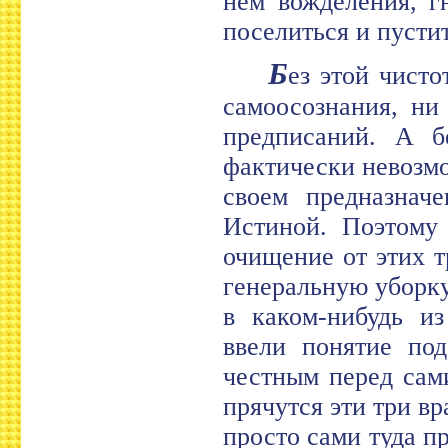
нем вожделения, г
поселиться и пусти
Б
ез этой чисто
самоосознания, ни
предписаний. А б
фактически невозмо
своем предназнач
Истиной. Поэтому
очищение от этих т
генеральную уборку
в каком-нибудь и
ввели понятие под
честным перед сами
прячутся эти три вр
просто сами туда п