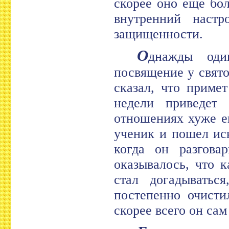
скорее оно еще бол
внутренний наст
защищенности.
О
днажды оди
посвящение у свято
сказал, что приме
недели приведет
отношениях хуже ег
ученик и пошел иск
когда он разгова
оказывалось, что 
стал догадыватьс
постепенно очисти
скорее всего он сам 