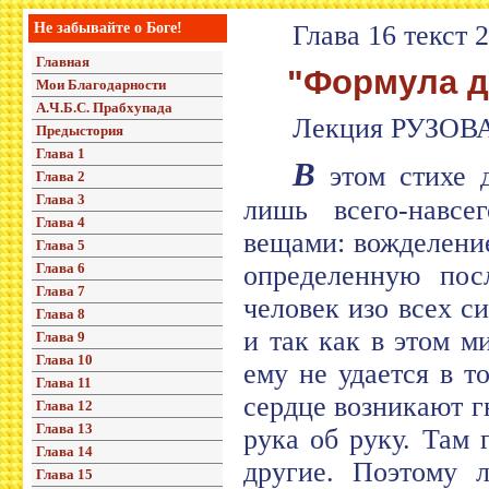
Не забывайте о Боге!
Глава 16 текст 
Главная
"Формула д
Мои Благодарности
А.Ч.Б.С. Прабхупада
Лекция РУЗОВА
Предыстория
Глава 1
В
этом стихе д
Глава 2
Глава 3
лишь всего-навсе
Глава 4
вещами: вожделени
Глава 5
Глава 6
определенную посл
Глава 7
человек изо всех с
Глава 8
и так как в этом м
Глава 9
Глава 10
ему не удается в т
Глава 11
сердце возникают г
Глава 12
Глава 13
рука об руку. Там 
Глава 14
другие. Поэтому 
Глава 15