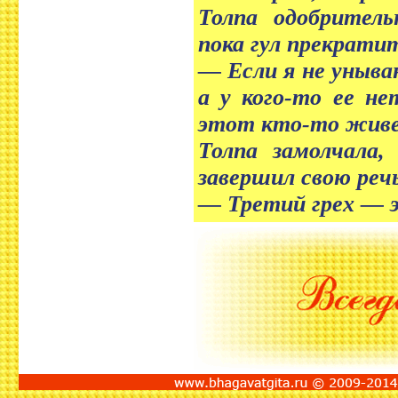
Толпа одобритель
пока гул прекратит
— Если я не уныва
а у кого-то ее не
этот кто-то живет
Толпа замолчала,
завершил свою реч
— Третий грех — э