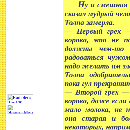
Н
у и смешная
сказал мудрый чело
Толпа замерла.
— Первый грех — 
корова, это не п
должны чем-то 
радоваться чужо
надо желать им зл
Толпа одобритель
пока гул прекрати
— Второй грех — 
корова, даже если
мало молока, не 
она старая и бо
некоторых, наприм