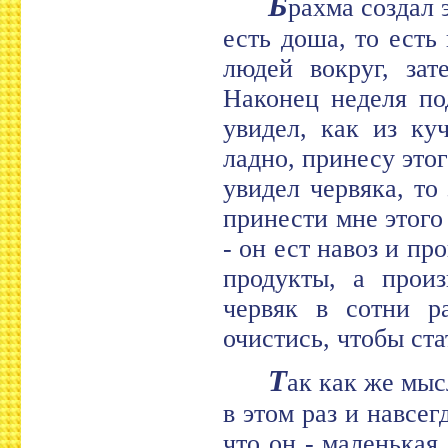
Б
рахма создал 
есть доша, то есть
людей вокруг, зат
Наконец неделя по
увидел, как из ку
ладно, принесу это
увидел червяка, то
принести мне этого
- он ест навоз и п
продукты, а произ
червяк в сотни р
очистись, чтобы ст
Т
ак как же мыс
в этом раз и навсе
что он - маленькая