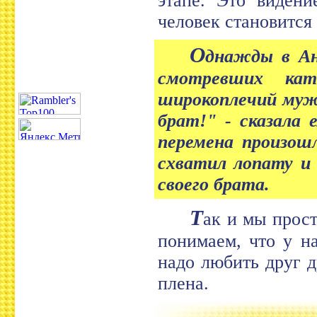
этапе. Это видени
человек становится
О
днажды в Ан
смотревших кат
широкоплечий муж
брат!" - сказала
перемена произошл
схватил лопату и
своего брата.
Т
ак и мы прост
понимаем, что у н
надо любить друг д
плена.