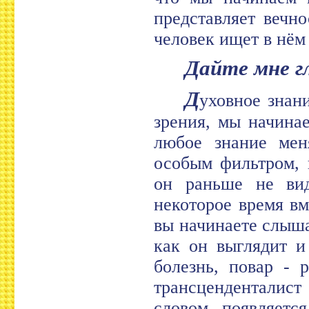
представляет вечн
человек ищет в нём
Дайте мне г
Д
уховное знани
зрения, мы начина
любое знание мен
особым фильтром, 
он раньше не вид
некоторое время в
вы начинаете слыша
как он выглядит и
болезнь, повар - 
трансценденталист
словом, появляетс