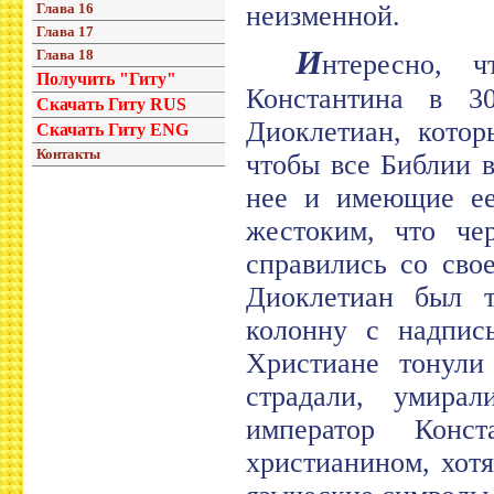
Глава 16
неизменной.
Глава 17
И
Глава 18
нтересно, 
Получить "Гиту"
Константина в 3
Скачать Гиту RUS
Диоклетиан, котор
Скачать Гиту ENG
Контакты
чтобы все Библии 
нее и имеющие ее
жестоким, что че
справились со сво
Диоклетиан был т
колонну с надпись
Христиане тонули 
страдали, умира
император Конс
христианином, хот