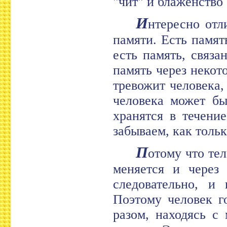
"чит" и блаженство 
И
нтересно отл
памяти. Есть память
есть память, связа
память через некот
тревожит человека,
человека может бы
хранятся в течени
забываем, как толь
П
отому что те
меняется и через 
следовательно, и 
Поэтому человек г
разом, находясь с