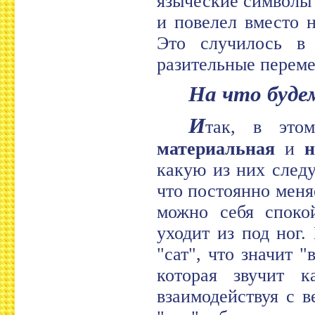
языческие символы 
и повелел вместо н
Это случилось в 
разительные переме
На что буд
И
так, в это
материальная
и
н
какую из них следу
что постоянно меня
можно себя споко
уходит из под ног.
"сат", что значит 
которая звучит к
взаимодействуя с 