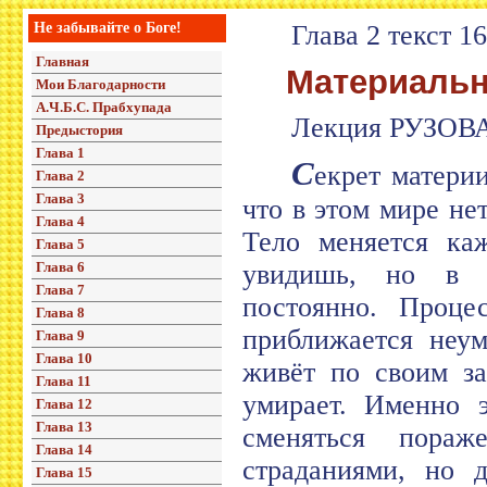
Не забывайте о Боге!
Глава 2 текст 16
Главная
Материально
Мои Благодарности
А.Ч.Б.С. Прабхупада
Лекция РУЗОВ
Предыстория
Глава 1
С
екрет материи
Глава 2
Глава 3
что в этом мире не
Глава 4
Тело меняется каж
Глава 5
Глава 6
увидишь, но в д
Глава 7
постоянно. Проце
Глава 8
приближается неум
Глава 9
Глава 10
живёт по своим за
Глава 11
умирает. Именно э
Глава 12
Глава 13
сменяться пораж
Глава 14
страданиями, но д
Глава 15