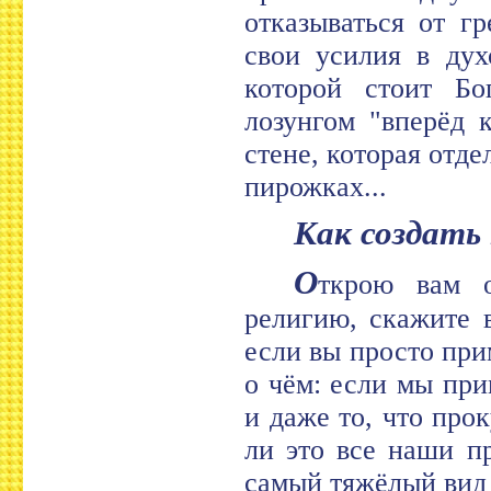
отказываться от г
свои усилия в дух
которой стоит Б
лозунгом "вперёд 
стене, которая отде
пирожках...
Как создат
О
ткрою вам о
религию, скажите 
если вы просто при
о чём: если мы при
и даже то, что про
ли это все наши п
самый тяжёлый вид