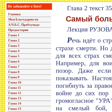
Не забывайте о Боге!
Глава 2 текст 3
Главная
Самый больш
Мои Благодарности
А.Ч.Б.С. Прабхупада
Лекция РУЗОВА
Предыстория
Глава 1
Р
ечь идёт о ст
Глава 2
Глава 3
страхе смерти. Но 
Глава 4
для всех страх см
Глава 5
Глава 6
Например, для вои
Глава 7
позор. Даже если
Глава 8
показывать. Насто
Глава 9
Глава 10
погибнуть за право
Глава 11
войне до сих пор 
Глава 12
Глава 13
громогласное "УРА"
Глава 14
на смелый бой, 
Глава 15