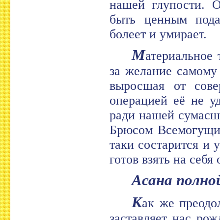
нашей глупости. О
быть ценным подар
болеет и умирает.
М
атериальное 
за желание самому 
выросшая от сове
операцией её не у
ради нашей сумасш
Брюсом Всемогущим
таки состарится и у
готов взять на себя 
Асана полн
К
ак же преодо
заставляет нас рож