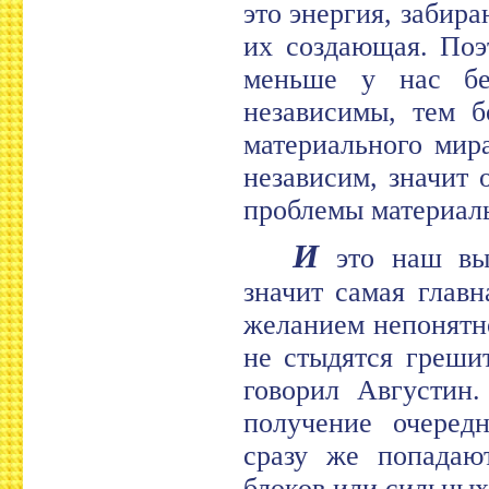
это энергия, забира
их создающая. Поэ
меньше у нас бе
независимы, тем б
материального мира
независим, значит 
проблемы материаль
И
это наш выб
значит самая глав
желанием непонятн
не стыдятся греши
говорил Августин.
получение очеред
сразу же попадаю
блоков или сильных