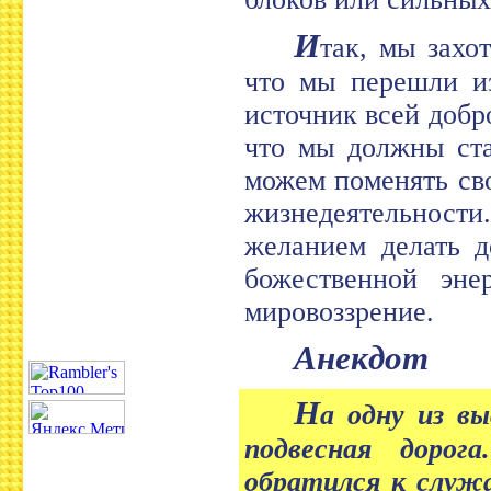
И
так, мы захо
что мы перешли из
источник всей добр
что мы должны ста
можем поменять св
жизнедеятельности
желанием делать д
божественной эне
мировоззрение.
Анекдот
Н
а одну из вы
подвесная доро
обратился к служа