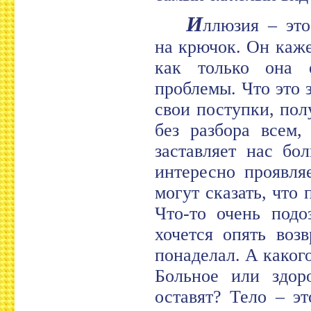
И
ллюзия – эт
на крючок. Он каж
как только она е
проблемы. Что это 
свои поступки, пол
без разбора всем,
заставляет нас бо
интересно проявля
могут сказать, что
Что-то очень подо
хочется опять воз
понаделал. А каког
Больное или здор
оставят? Тело – эт