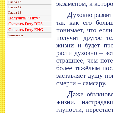
Глава 16
экзаменом, к котор
Глава 17
Д
Глава 18
уховно развит
Получить "Гиту"
так как его больш
Скачать Гиту RUS
понимает, что есл
Скачать Гиту ENG
Контакты
получит другое те
жизни и будет про
расти духовно – во
страшнее, чем поте
более тяжёлым пос
заставляет душу по
смерти – самсару.
Д
аже обыкнове
жизни, настрада
глупости, перестае