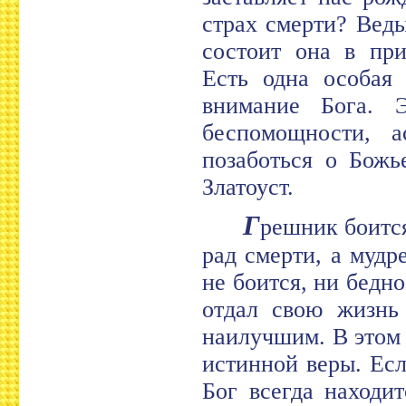
страх смерти? Веды
состоит она в при
Есть одна особая 
внимание Бога. 
беспомощности, а
позаботься о Божь
Златоуст.
Г
решник боится
рад смерти, а мудр
не боится, ни бедно
отдал свою жизнь 
наилучшим. В этом 
истинной веры. Есл
Бог всегда находи