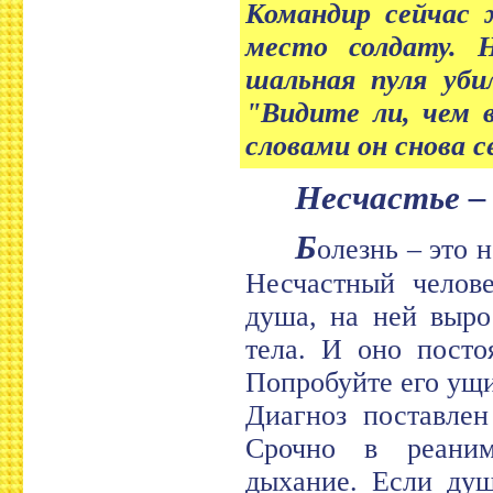
Командир сейчас 
место солдату. 
шальная пуля убил
"Видите ли, чем 
словами он снова с
Несчастье –
Б
олезнь – это н
Несчастный челов
душа, на ней выро
тела. И оно посто
Попробуйте его ущи
Диагноз поставлен
Срочно в реаним
дыхание. Если душ