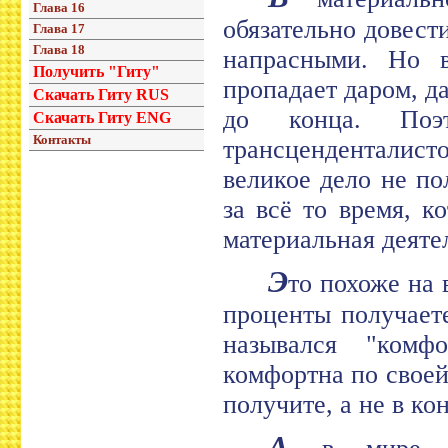
Глава 16
обязательно довест
Глава 17
Глава 18
напрасными. Но 
Получить "Гиту"
пропадает даром, д
Скачать Гиту RUS
до конца. Поэт
Скачать Гиту ENG
Контакты
трансценденталис
великое дело не по
за всё то время, к
материальная деяте
Э
то похоже на 
проценты получает
назывался "комф
комфортна по своей
получите, а не в ко
А