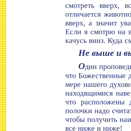
смотреть вверх, в
отличается животно
вверх, а значит ув
Если я смотрю на в
качусь вниз. Куда с
Не выше и 
О
дин проповедн
что Божественные д
мере нашего духовн
находящимися навер
что расположены 
полочки надо считат
чтобы получить на
все ниже и ниже!