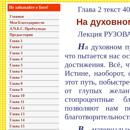
Не забывайте о Боге!
Глава 2 текст 40
Главная
На духовном
Мои Благодарности
А.Ч.Б.С. Прабхупада
Лекция РУЗОВА
Предыстория
Глава 1
Н
а духовном п
Глава 2
Глава 3
что пытается нас о
Глава 4
достижения. Всё, 
Глава 5
Глава 6
Истине, наоборот,
Глава 7
этот путь, побыстр
Глава 8
от глупых желан
Глава 9
Глава 10
стопроцентные б
Глава 11
позволяют нам пе
Глава 12
Глава 13
благотворительност
Глава 14
Глава 15
В
материальн