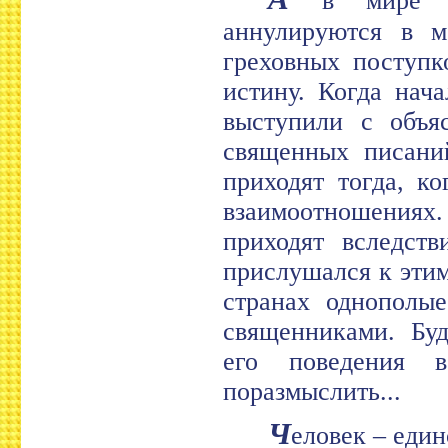
в мире мат
аннулируются в м
греховных поступк
истину. Когда нач
выступили с объя
священных писани
приходят тогда, к
взаимоотношениях
приходят вследств
прислушался к этим
странах однополые
священниками. Буд
его поведения 
поразмыслить...
Ч
еловек – еди