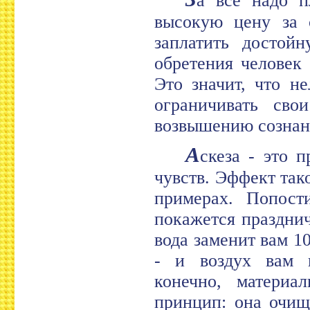
а всё надо п
высокую цену за 
заплатить достой
обретения человек 
Это значит, что н
ограничивать сво
возвышению сознан
А
скеза - это 
чувств. Эффект так
примерах. Попост
покажется праздни
вода заменит вам 1
- и воздух вам п
конечно, материа
принцип: она очищ