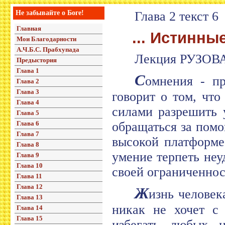
Не забывайте о Боге!
Глава 2 текст 6
Главная
... Истинны
Мои Благодарности
А.Ч.Б.С. Прабхупада
Лекция РУЗОВ
Предыстория
Глава 1
С
омнения - пр
Глава 2
Глава 3
говорит о том, чт
Глава 4
силами разрешить 
Глава 5
Глава 6
обращаться за помо
Глава 7
высокой платформе.
Глава 8
умение терпеть не
Глава 9
Глава 10
своей ограниченнос
Глава 11
Глава 12
Ж
изнь человек
Глава 13
никак не хочет с 
Глава 14
Глава 15
избегать любых н