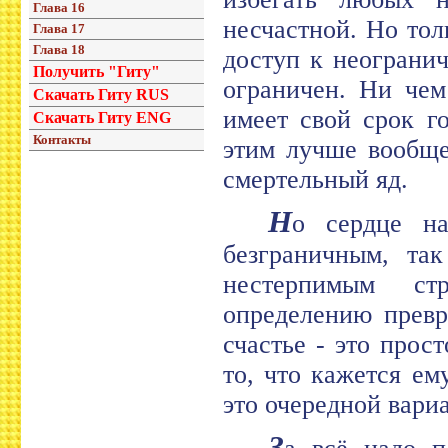
Глава 16
несчастной. Но тол
Глава 17
Глава 18
доступ к неограни
Получить "Гиту"
ограничен. Ни чем
Скачать Гиту RUS
имеет свой срок го
Скачать Гиту ENG
Контакты
этим лучше вообще 
смертельный яд.
Н
о сердце на
безграничным, та
нестерпимым ст
определению превр
счастье - это прос
то, что кажется ем
это очередной вари
З