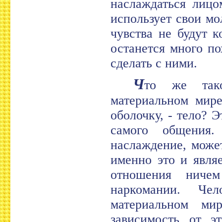
наслаждаться лицо
использует свои мо
чувства не будут 
останется много п
сделать с ними.
Ч
то же тако
материальном мир
оболочку, - тело? 
самого общения.
наслаждение, може
именно это и явля
отношения ниче
наркомании. Че
материальном ми
зависимость от э