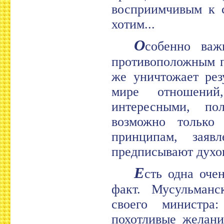
восприимчивым к с
хотим...
О
собенно важ
противоположным п
же уничтожает рез
мире отношени
интересными, по
возможно только
принципам, заяв
предписывают духов
Е
сть одна оче
факт. Мусульман
своего министра
похотливые желани