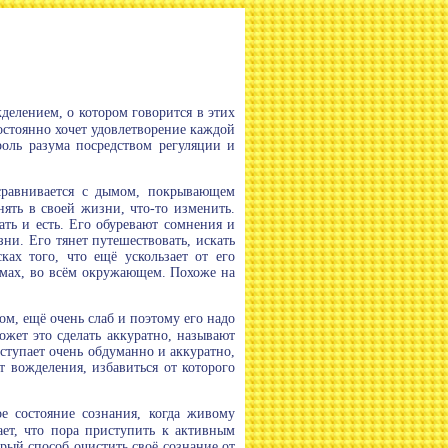
делением, о котором говорится в этих
остоянно хочет удовлетворение каждой
роль разума посредством регуляции и
сравнивается с дымом, покрывающем
нять в своей жизни, что-то изменить.
ать и есть. Его обуревают сомнения и
и. Его тянет путешествовать, искать
ах того, что ещё ускользает от его
льмах, во всём окружающем. Похоже на
ом, ещё очень слаб и поэтому его надо
ожет это сделать аккуратно, называют
ступает очень обдуманно и аккуратно,
т вожделения, избавиться от которого
ое состояние сознания, когда живому
ает, что пора приступить к активным
рый способ очистить своё сознание от