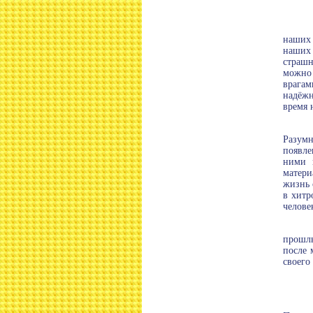
наших 
наших 
страшн
можно 
врагам
надёжн
время 
Разумн
появле
ними 
матери
жизнь 
в хитр
челове
прошлы
после 
своего