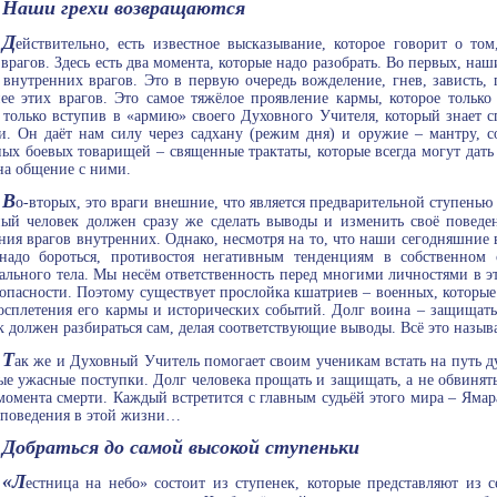
Наши грехи возвращаются
Д
ействительно, есть известное высказывание, которое говорит о т
врагов. Здесь есть два момента, которые надо разобрать. Во первых, н
внутренних врагов. Это в первую очередь вожделение, гнев, зависть, г
ее этих врагов. Это самое тяжёлое проявление кармы, которое только
только вступив в «армию» своего Духовного Учителя, который знает 
и. Он даёт нам силу через садхану (режим дня) и оружие – мантру, 
ых боевых товарищей – священные трактаты, которые всегда могут дать
на общение с ними.
В
о-вторых, это враги внешние, что является предварительной ступенью
ый человек должен сразу же сделать выводы и изменить своё поведен
ния врагов внутренних. Однако, несмотря на то, что наши сегодняшние 
надо бороться, противостоя негативным тенденциям в собственном 
ального тела. Мы несём ответственность перед многими личностями в э
опасности. Поэтому существует прослойка кшатриев – военных, которые
осплетения его кармы и исторических событий. Долг воина – защищать,
к должен разбираться сам, делая соответствующие выводы. Всё это назы
Т
ак же и Духовный Учитель помогает своим ученикам встать на путь ду
е ужасные поступки. Долг человека прощать и защищать, а не обвинять 
момента смерти. Каждый встретится с главным судьёй этого мира – Яма
 поведения в этой жизни…
Добраться до самой высокой ступеньки
«Л
естница на небо» состоит из ступенек, которые представляют из 