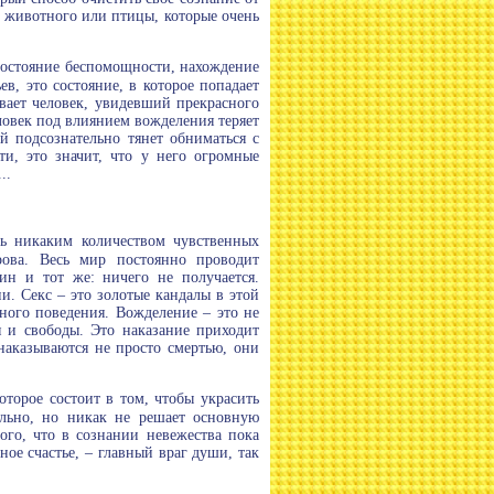
е животного или птицы, которые очень
состояние беспомощности, нахождение
в, это состояние, в которое попадает
вает человек, увидевший прекрасного
ловек под влиянием вожделения теряет
й подсознательно тянет обниматься с
ти, это значит, что у него огромные
..
ть никаким количеством чувственных
дрова. Весь мир постоянно проводит
дин и тот же: ничего не получается.
. Секс – это золотые кандалы в этой
ного поведения. Вожделение – это не
я и свободы. Это наказание приходит
наказываются не просто смертью, они
торое состоит в том, чтобы украсить
ельно, но никак не решает основную
ого, что в сознании невежества пока
ое счастье, – главный враг души, так