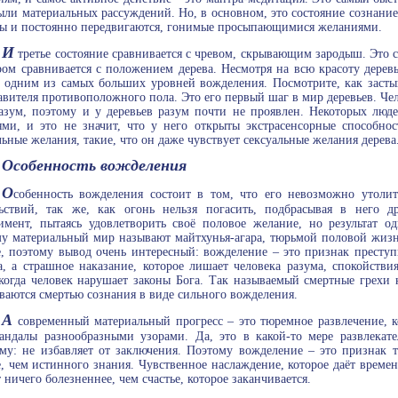
ыли материальных рассуждений. Но, в основном, это состояние сознани
ы и постоянно передвигаются, гонимые просыпающимися желаниями.
И
третье состояние сравнивается с чревом, скрывающим зародыш. Это 
ром сравнивается с положением дерева. Несмотря на всю красоту деревье
 одним из самых больших уровней вожделения. Посмотрите, как засты
авителя противоположного пола. Это его первый шаг в мир деревьев. Че
азум, поэтому и у деревьев разум почти не проявлен. Некоторых люде
ями, и это не значит, что у него открыты экстрасенсорные способнос
льные желания, такие, что он даже чувствует сексуальные желания дерева.
Особенность вожделения
О
собенность вожделения состоит в том, что его невозможно утоли
ьствий, так же, как огонь нельзя погасить, подбрасывая в него 
имент, пытаясь удовлетворить своё половое желание, но результат о
у материальный мир называют майтхунья-агара, тюрьмой половой жизни
, поэтому вывод очень интересный: вожделение – это признак преступ
а, а страшное наказание, которое лишает человека разума, спокойстви
 когда человек нарушает законы Бога. Так называемый смертные грехи 
ваются смертью сознания в виде сильного вожделения.
А
современный материальный прогресс – это тюремное развлечение, ко
андалы разнообразными узорами. Да, это в какой-то мере развлекат
му: не избавляет от заключения. Поэтому вожделение – это признак т
, чем истинного знания. Чувственное наслаждение, которое даёт временн
т ничего болезненнее, чем счастье, которое заканчивается.