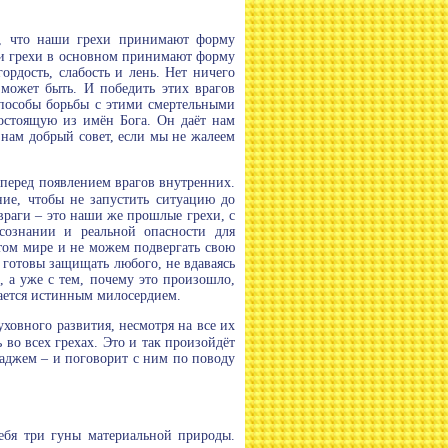
ом, что наши грехи принимают форму
аши грехи в основном принимают форму
ордость, слабость и лень. Нет ничего
 может быть. И победить этих врагов
способы борьбы с этими смертельными
состоящую из имён Бога. Он даёт нам
 нам добрый совет, если мы не жалеем
 перед появлением врагов внутренних.
ие, чтобы не запустить ситуацию до
враги – это наши же прошлые грехи, с
сознании и реальной опасности для
том мире и не можем подвергать свою
 готовы защищать любого, не вдаваясь
 а уже с тем, почему это произошло,
вается истинным милосердием.
ховного развития, несмотря на все их
во всех грехах. Это и так произойдёт
раджем – и поговорит с ним по поводу
себя три гуны материальной природы.