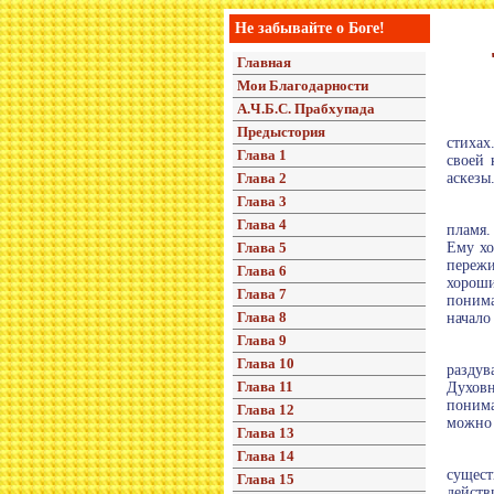
Не забывайте о Боге!
Главная
Мои Благодарности
А.Ч.Б.С. Прабхупада
Предыстория
стихах
Глава 1
своей 
Глава 2
аскезы
Глава 3
Глава 4
пламя.
Глава 5
Ему хо
пережи
Глава 6
хороши
Глава 7
понима
Глава 8
начало
Глава 9
Глава 10
раздув
Глава 11
Духовн
понима
Глава 12
можно 
Глава 13
Глава 14
сущест
Глава 15
действ