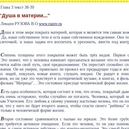
Глава 3 текст 38-39
"Душа в материи..."
Лекция РУЗОВА В.О.
www.ruzov.ru
Д
уша в этом мире покрыта материей, которая и является тем самым вож
. Да, наше собственное тело и есть наше собственное вожделение. Оно п
клеточкой, и наша задача его воспитать и урезонить, ввести под конт
.
С
тепень толщины этого покрытия может быть трёх видов. Первое 
 Это значит, что у человека начинает просыпаться желание что-то поме
чется найти свой путь, своё предназначение. Он перестаёт спокойно сп
вания. Он не уверен, правильно ли прожил все предыдущие годы и жизн
х людей, покупать новые книги, слушать лекции. Он рыщет в поиск
ния, но он уже это чувствует в эзотерической музыке, в книгах, в фи
 фильма "Матрица"... Это состояние присуще человеческой форме жизни.
Е
сть одна особенность, которая состоит в том, что огонь, покрытый дым
ать очень осторожно, чтобы случайно не погасить. Человека, который м
ым Учителем. Его любовь к своему ученику настолько велика, что он по
я, что у него не будет второго шанса, чтобы спасти своего "ребёнка" о
только в человеческой форме жизни.
В
торое состояние сравнивается с пылью на зеркале. Это более груб
ву требуется активное очищение. Если это человек, то он уже поним
иям, и самое активное действие – это мантра-медитация. Это самый быст