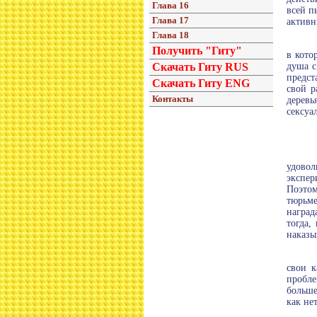
Глава 16
всей п
Глава 17
активн
Глава 18
Получить "Гиту"
в кото
Скачать Гиту RUS
душа с
предст
Скачать Гиту ENG
свой р
Контакты
деревь
сексуа
удовол
экспер
Поэтом
тюрьме
наград
тогда,
наказы
свои к
пробле
больше
как не