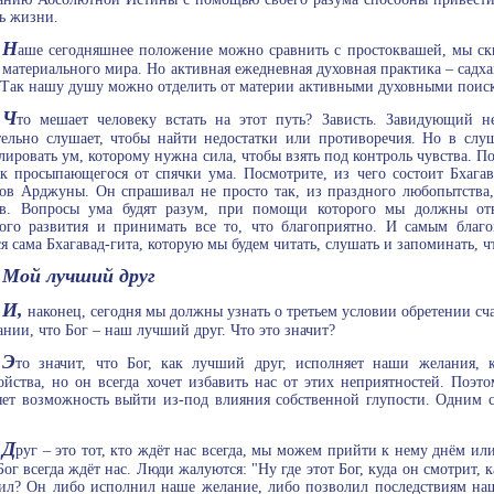
ь жизни.
Н
аше сегодняшнее положение можно сравнить с простоквашей, мы ск
 материального мира. Но активная ежедневная духовная практика – садха
 Так нашу душу можно отделить от материи активными духовными поис
Ч
то мешает человеку встать на этот путь? Зависть. Завидующий н
ельно слушает, чтобы найти недостатки или противоречия. Но в слуш
лировать ум, которому нужна сила, чтобы взять под контроль чувства. П
к просыпающегося от спячки ума. Посмотрите, из чего состоит Бхагав
ов Арджуны. Он спрашивал не просто так, из праздного любопытства,
тв. Вопросы ума будят разум, при помощи которого мы должны отве
ого развития и принимать все то, что благоприятно. И самым бла
ся сама Бхагавад-гита, которую мы будем читать, слушать и запоминать, 
Мой лучший друг
И,
наконец, сегодня мы должны узнать о третьем условии обретении сча
нии, что Бог – наш лучший друг. Что это значит?
Э
то значит, что Бог, как лучший друг, исполняет наши желания,
ойства, но он всегда хочет избавить нас от этих неприятностей. Поэ
яет возможность выйти из-под влияния собственной глупости. Одним сл
Д
руг – это тот, кто ждёт нас всегда, мы можем прийти к нему днём ил
Бог всегда ждёт нас. Люди жалуются: "Ну где этот Бог, куда он смотрит, 
ил? Он либо исполнил наше желание, либо позволил последствиям наш