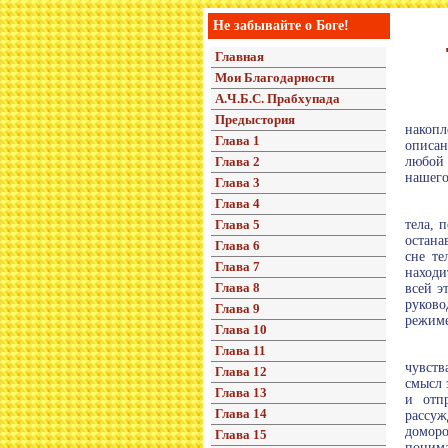
Не забывайте о Боге!
Главная
Мои Благодарности
А.Ч.Б.С. Прабхупада
Предыстория
накоп
Глава 1
описан
Глава 2
любой 
нашего
Глава 3
Глава 4
Глава 5
тела, 
остана
Глава 6
сне те
Глава 7
находи
Глава 8
всей э
руково
Глава 9
режиме
Глава 10
Глава 11
чувств
Глава 12
смысл 
Глава 13
и отп
Глава 14
рассу
доморо
Глава 15
понима