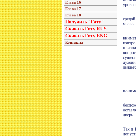
Глава 16
уровен
Глава 17
Глава 18
средой
Получить "Гиту"
масло.
Скачать Гиту RUS
Скачать Гиту ENG
внимат
Контакты
контро
призна
вопрос
сущес
духовн
являет
понима
беспок
оставл
дверь.
Так и 
допуст