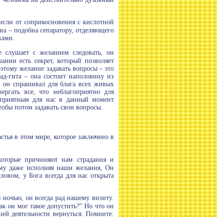
исли от соприкосновения с кислотной
на – подобна сепаратору, отделяющего
ками.
е слушает с желанием следовать, он
ании есть секрет, который позволяет
оэтому желание задавать вопросы – это
ад-гита – она состоит наполовину из
 он спрашивал для блага всех живых
ргать все, что неблагоприятно для
гоприятным для нас в данный момент
чтобы потом задавать свои вопросы.
стья в этом мире, которое заключено в
 которые причиняют нам страдания и
тому даже исполняя наши желания, Он
овом, у Бога всегда для нас открыта
и ночью, он всегда рад нашему визиту.
как он мог такое допустить?" Но что он
ей деятельности вернуться. Помните: