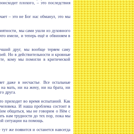
роисходит плохого, – это последствия
чает – это не Бог нас обманул, это мы
риятности, мы сами ушли из духовного
 что имели, и теперь ещё и обвиняем в
чший друг, мы вообще теряем саму
ей. Но в действительности и кровные
 те, кому мы помогли в критической
яет даже в несчастье. Все остальные
на мать, ни на жену, ни на брата, ни
го друга.
, кто приходит во время испытаний. Как
человека. И наша проблема состоит в
Ним общаться, мы не говорим о Нём с
ать нам трудности до тех пор, пока мы
бой ситуации на помощь.
тут же появится и останется навсегда