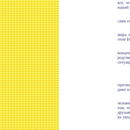
всё, ч
нашей 
сами с
мира, 
этом Б
концеп
родств
ситуац
призна
даже н
челове
том, ч
друзья
не уви