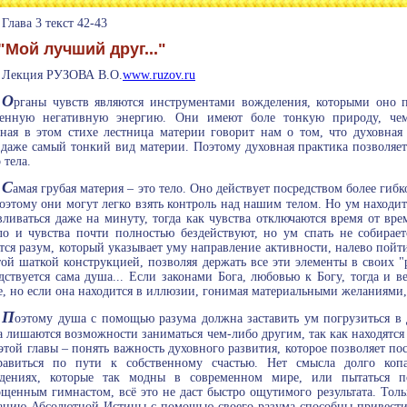
Глава 3 текст 42-43
"Мой лучший друг..."
Лекция РУЗОВА В.О.
www.ruzov.ru
О
рганы чувств являются инструментами вожделения, которыми оно п
ленную негативную энергию. Они имеют боле тонкую природу, чем
ная в этом стихе лестница материи говорит нам о том, что духовная
даже самый тонкий вид материи. Поэтому духовная практика позволяет
 тела.
С
амая грубая материя – это тело. Оно действует посредством более гиб
поэтому они могут легко взять контроль над нашим телом. Но ум находит
вливаться даже на минуту, тогда как чувства отключаются время от вр
ло и чувства почти полностью бездействуют, но ум спать не собирае
тся разум, который указывает уму направление активности, налево пойти
той шаткой конструкцией, позволяя держать все эти элементы в своих "р
дствуется сама душа... Если законами Бога, любовью к Богу, тогда и 
, но если она находится в иллюзии, гонимая материальными желаниями, 
П
оэтому душа с помощью разума должна заставить ум погрузиться в д
а лишаются возможности заниматься чем-либо другим, так как находятс
этой главы – понять важность духовного развития, которое позволяет по
равиться по пути к собственному счастью. Нет смысла долго коп
ждениях, которые так модны в современном мире, или пытаться по
щенным гимнастом, всё это не даст быстро ощутимого результата. Толь
нию Абсолютной Истины с помощью своего разума способны привести 