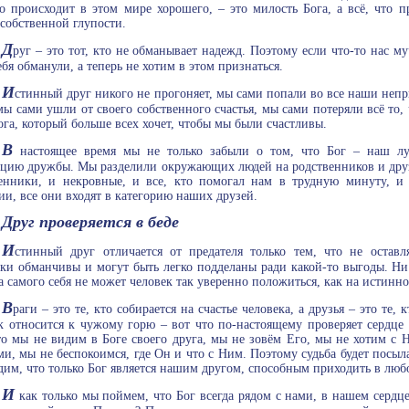
то происходит в этом мире хорошего, – это милость Бога, а всё, что п
собственной глупости.
Д
руг – это тот, кто не обманывает надежд. Поэтому если что-то нас му
ебя обманули, а теперь не хотим в этом признаться.
И
стинный друг никого не прогоняет, мы сами попали во все наши неп
мы сами ушли от своего собственного счастья, мы сами потеряли всё то,
ога, который больше всех хочет, чтобы мы были счастливы.
В
настоящее время мы не только забыли о том, что Бог – наш лу
цию дружбы. Мы разделили окружающих людей на родственников и друз
енники, и некровные, и все, кто помогал нам в трудную минуту, и
ии, все они входят в категорию наших друзей.
Друг проверяется в беде
И
стинный друг отличается от предателя только тем, что не оставл
ки обманчивы и могут быть легко подделаны ради какой-то выгоды. Ни 
а самого себя не может человек так уверенно положиться, как на истинно
В
раги – это те, кто собирается на счастье человека, а друзья – это те
к относится к чужому горю – вот что по-настоящему проверяет сердце 
то мы не видим в Боге своего друга, мы не зовём Его, мы не хотим с 
ми, мы не беспокоимся, где Он и что с Ним. Поэтому судьба будет посыл
дим, что только Бог является нашим другом, способным приходить в лю
И
как только мы поймем, что Бог всегда рядом с нами, в нашем сердце 