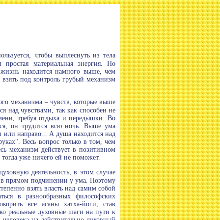
ользуется, чтобы выплеснуть из тела
 простая материальная энергия. Но
 жизнь находится намного выше, чем
 взять под контроль грубый механизм
кого механизма – чувств, которые выше
ся над чувствами, так как способен не
емени, требуя отдыха и передышки. Во
тся, он трудится всю ночь. Выше ума
 или направо... А душа находится над
уках". Весь вопрос только в том, чем
весь механизм действует в позитивном
тогда уже ничего ей не поможет.
уховную деятельность, в этом случае
я в прямом подчинении у ума. Поэтому
степенно взять власть над самим собой
аться в разнообразных философских
корить все асаны хатха-йоги, став
ко реальные духовные шаги на пути к
человека на действительно духовный