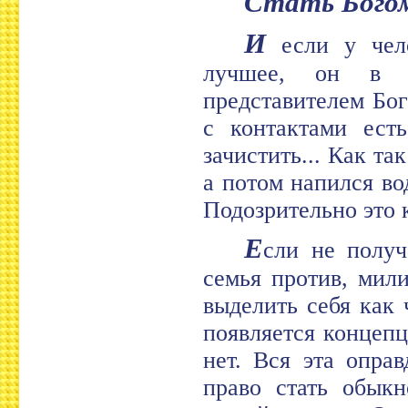
Стать Бого
И
если у чело
лучшее, он в к
представителем Бог
с контактами ест
зачистить... Как та
а потом напился во
Подозрительно это к
Е
сли не получ
семья против, мил
выделить себя как
появляется концепц
нет. Вся эта опра
право стать обык