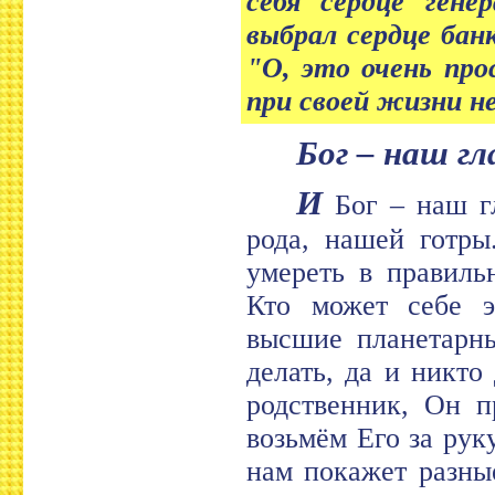
себя сердце гене
выбрал сердце бан
"О, это очень про
при своей жизни не
Бог – наш 
И
Бог – наш гл
рода, нашей готры
умереть в правиль
Кто может себе э
высшие планетарны
делать, да и никто
родственник, Он п
возьмём Его за рук
нам покажет разны