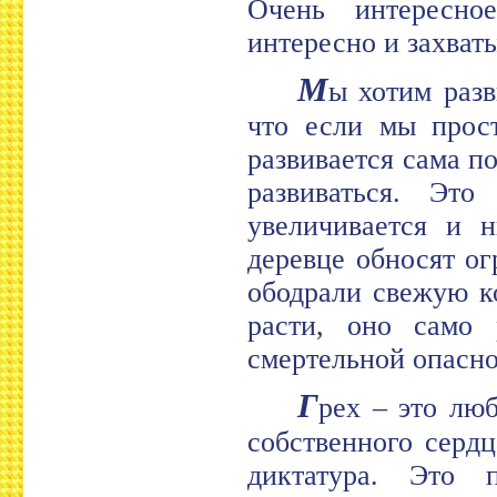
Очень интересно
интересно и захват
М
ы хотим разв
что если мы прост
развивается сама п
развиваться. Это
увеличивается и 
деревце обносят о
ободрали свежую ко
расти, оно само 
смертельной опасно
Г
рех – это лю
собственного сердц
диктатура. Это 