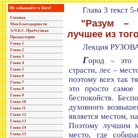
Не забывайте о Боге!
Глава 3 текст 5-
Главная
"Разум – 
Мои Благодарности
А.Ч.Б.С. Прабхупада
лучшее из того,
Предыстория
Глава 1
Лекция РУЗОВА
Глава 2
Глава 3
Г
ород – это 
Глава 4
страсти, лес – мес
Глава 5
Глава 6
поэтому всех так тя
Глава 7
это просто самое
Глава 8
Глава 9
беспокойств. Бесп
Глава 10
духовного возвыше
Глава 11
является местом, н
Глава 12
Глава 13
Поэтому лучшим м
Глава 14
место, где собир
Глава 15