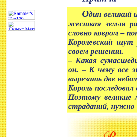
О
дин великий 
жесткая земля ра
словно ковром – п
Королевский шут р
своем решении.
– Какая сумасшедш
он. – К чему все
вырезать две небо
Король последовал 
Поэтому великие 
страданий, нужно и