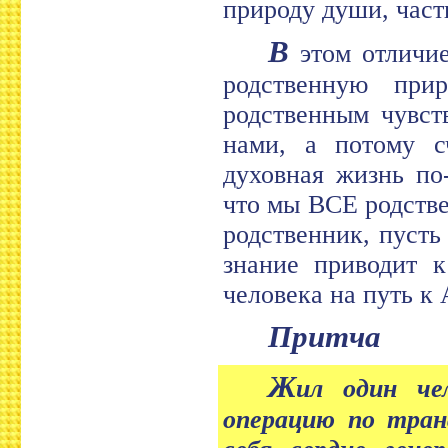
природу души, част
В
этом отличие
родственную при
родственным чувст
нами, а потому с
духовная жизнь по
что мы ВСЕ родстве
родственник, пусть
знание приводит к
человека на путь к
Притча
Ж
ил один че
операцию по тран