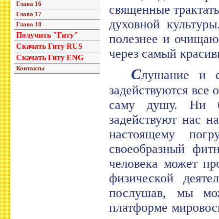
Глава 16
священные трактат
Глава 17
духовной культуры
Глава 18
Получить "Гиту"
полезнее и очищаю
Скачать Гиту RUS
через самый красив
Скачать Гиту ENG
Контакты
С
лушание и е
задействуются все о
саму душу. Ни б
задействуют нас н
настоящему пог
своеобразный фит
человека может пр
физической деяте
послушав, мы мо
платформе мировос