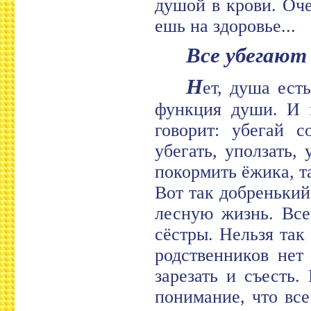
душой в крови. Оч
ешь на здоровье...
Все убегают
Н
ет, душа ест
функция души. И к
говорит: убегай с
убегать, уползать,
покормить ёжика, т
Вот так добренький 
лесную жизнь. Все
сёстры. Нельзя так
родственников нет
зарезать и съесть
понимание, что вс