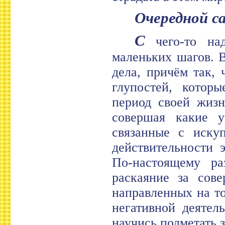
Очередной 
С
чего-то над
маленьких шагов. 
дела, причём так,
глупостей, котор
период своей жизн
совершая какие у
связанные с иску
действительности 
По-настоящему ра
раскаяние за сове
направленных на то
негативной деятел
научись подметать з