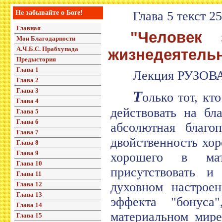
Не забывайте о Боге!
Глава 5 текст 25
Главная
"Человек
Мои Благодарности
А.Ч.Б.С. Прабхупада
жизнедеятельн
Предыстория
Глава 1
Лекция РУЗОВА
Глава 2
Глава 3
Т
олько тот, кт
Глава 4
действовать на бл
Глава 5
Глава 6
абсолютная благоп
Глава 7
двойственность хор
Глава 8
Глава 9
хорошего в мат
Глава 10
присутствовать и
Глава 11
духовном настрое
Глава 12
Глава 13
эффекта "бонус
Глава 14
материальном мире
Глава 15