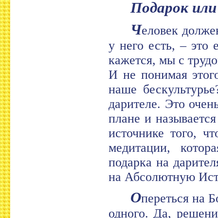
Подарок ил
Ч
еловек должен
у него есть, – это
кажется, мы с труд
И не понимая этог
наше бескультурье
дарителе. Это очен
плане и называется
источнике того, ч
медитации, котор
подарка на дарителя
на Абсолютную Ист
О
переться на Б
одного. Да, решен