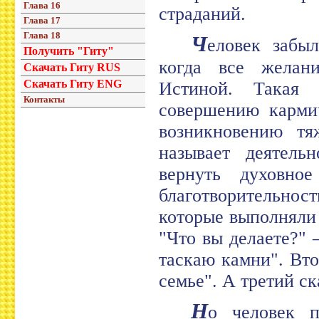
Глава 16
страданий.
Глава 17
Глава 18
Ч
еловек забы
Получить "Гиту"
когда все желан
Скачать Гиту RUS
Скачать Гиту ENG
Истиной. Такая 
Контакты
совершению кармич
возникновению тя
называет деятель
вернуть духовн
благотворительнос
которые выполняли 
"Что вы делаете?" 
таскаю камни". Вто
семье". А третий ск
Н
о человек п