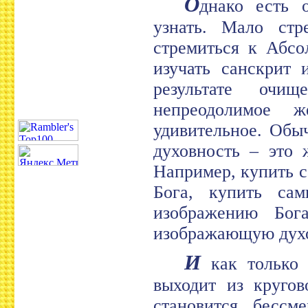
О
днако есть 
узнать. Мало стр
стремиться к Абсо
изучать санскрит 
результате очи
непреодолимое ж
удивительное. Обы
духовность – это 
Например, купить с
Бога, купить са
изображению Бога
изображающую духовн
И
как только 
выходит из кругов
становится бессм