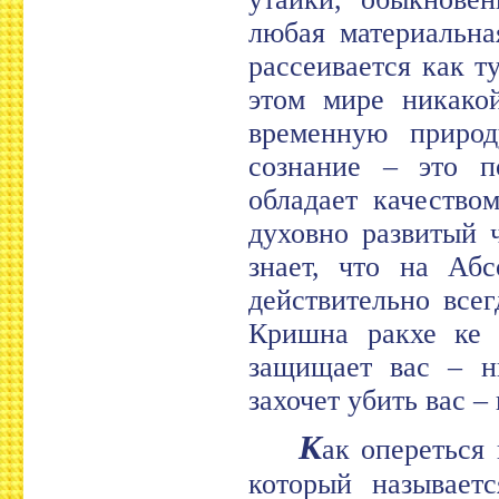
любая материальна
рассеивается как т
этом мире никакой
временную природ
сознание – это п
обладает качество
духовно развитый 
знает, что на Аб
действительно все
Кришна ракхе ке
защищает вас – н
захочет убить вас –
К
ак опереться
который называет