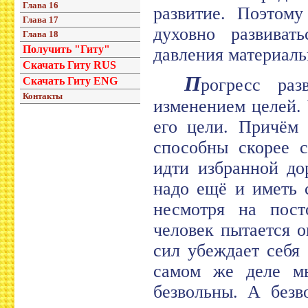
Глава 16
развитие. Поэтому
Глава 17
духовно развивать
Глава 18
Получить "Гиту"
давления материаль
Скачать Гиту RUS
П
Скачать Гиту ENG
рогресс раз
Контакты
изменением целей. 
его цели. Причём 
способны скорее с
идти избранной до
надо ещё и иметь 
несмотря на пост
человек пытается о
сил убеждает себя 
самом же деле мы
безвольны. А безв