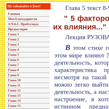
Не забывайте о Боге!
Глава 5 текст 8-
Главная
" 5 фактор
Мои Благодарности
А.Ч.Б.С. Прабхупада
их влияния..."
Предыстория
Глава 1
Лекция РУЗОВА
Глава 2
Глава 3
В
этом стихе г
Глава 4
этом мире влияют 
Глава 5
Глава 6
деятельность, кото
Глава 7
характеристика 
Глава 8
Глава 9
несмотря на такой
Глава 10
можно легко выйти
Глава 11
деятельность, а на
Глава 12
Глава 13
настроение, в ко
Глава 14
истинном предна
Глава 15