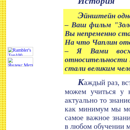
История
Э
йнштейн одн
– Ваш фильм "Золо
Вы непременно ста
На что Чаплин от
– Я Вами восх
относительности н
стали великим чел
К
аждый раз, вс
можем учиться у 
актуально то знани
как минимум мы мо
самое важное знани
в любом обучении м