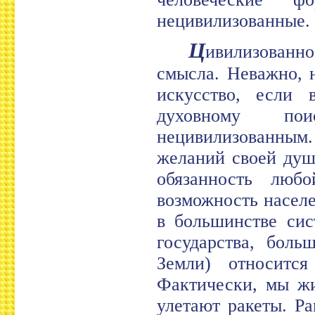
нецивилизованные.
Ц
ивилизованн
смысла. Неважно, 
искусство, если 
духовному пои
нецивилизованны
желаний своей душ
обязанность люб
возможность насел
в большинстве сис
государства, боль
Земли) относится
Фактически, мы жи
улетают ракеты. Р