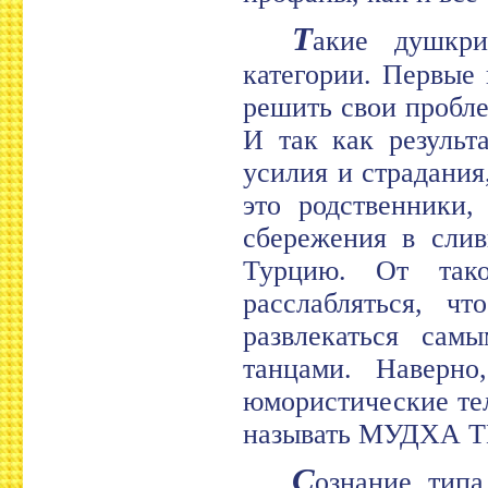
Т
акие душкри
категории. Первые 
решить свои пробл
И так как результ
усилия и страдания
это родственники,
сбережения в слив
Турцию. От тако
расслабляться, ч
развлекаться сам
танцами. Наверно
юмористические те
называть МУДХА Т
С
ознание типа