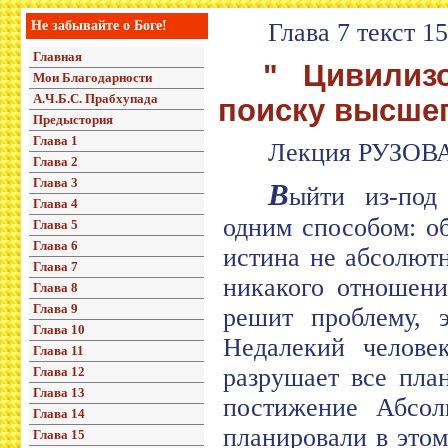
Не забывайте о Боге!
Глава 7 текст 15
Главная
" Цивилиз
Мои Благодарности
А.Ч.Б.С. Прабхупада
поиску высшег
Предыстория
Глава 1
Лекция РУЗОВА
Глава 2
Глава 3
В
ыйти из-под
Глава 4
одним способом: о
Глава 5
Глава 6
истина не абсолют
Глава 7
никакого отношени
Глава 8
Глава 9
решит проблему, 
Глава 10
Недалекий человек
Глава 11
разрушает все пла
Глава 12
Глава 13
постижение Абсо
Глава 14
планировали в этом
Глава 15