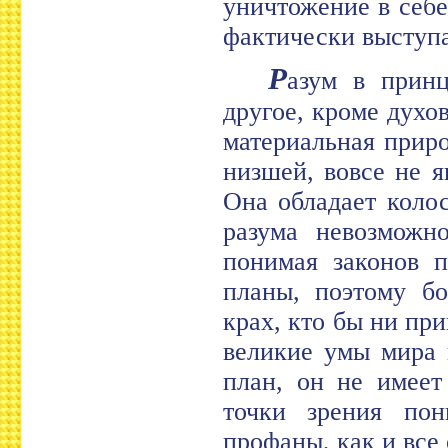
уничтожение в себе
фактически выступа
Р
азум в принц
другое, кроме духо
материальная приро
низшей, вовсе не я
Она обладает коло
разума невозможн
понимая законов п
планы, поэтому бо
крах, кто бы ни пр
великие умы мира 
план, он не имеет
точки зрения по
профаны, как и все