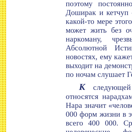
поэтому постоянн
Доширак и кетчуп 
какой-то мере этог
может жить без оч
наркоману, чрез
Абсолютной Ист
новостях, ему кажет
выходит на демонс
по ночам слушает Г
К
следующей 
относятся нарадха
Нара значит «челов
000 форм жизни в 
всего 400 000. С
человеческие 