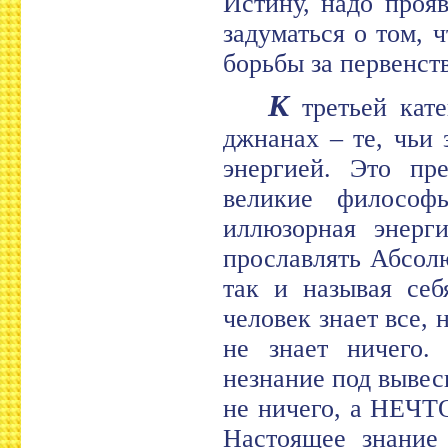
Истину, надо проя
задуматься о том, 
борьбы за первенств
К
третьей кате
джнанах – те, чьи
энергией. Это пр
великие философы
иллюзорная энерг
прославлять Абсол
так и называя себ
человек знает все, 
не знает ничего.
незнание под вывеск
не ничего, а НЕЧТО
Настоящее знание 