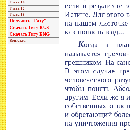
Глава 16
если в результате
Глава 17
Истине. Для этого 
Глава 18
Получить "Гиту"
на нашем листочке 
Скачать Гиту RUS
как попасть в ад...
Скачать Гиту ENG
Контакты
К
огда в план
называется грехов
грешником. На сан
В этом случае гре
человеческого раз
чтобы понять Абсо
другим. Если же я 
собственных эгоист
и обретающий боле
на уничтожения про