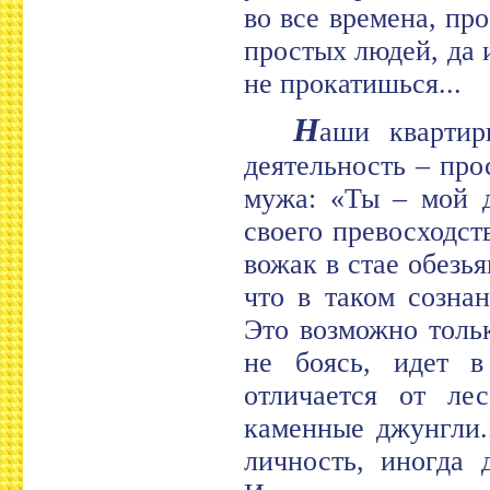
во все времена, пр
простых людей, да 
не прокатишься...
Н
аши квартир
деятельность – про
мужа: «Ты – мой д
своего превосходств
вожак в стае обезь
что в таком созна
Это возможно толь
не боясь, идет 
отличается от ле
каменные джунгли.
личность, иногда 