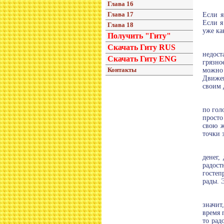
Глава 16
Глава 17
Если я
Если я
Глава 18
уже ка
Получить "Гиту"
Скачать Гиту RUS
недост
Скачать Гиту ENG
грязно
Контакты
можно 
Движен
своим 
по гол
просто
свою ж
точки 
денег,
радост
гостеп
рады. 
значит
время 
то рад