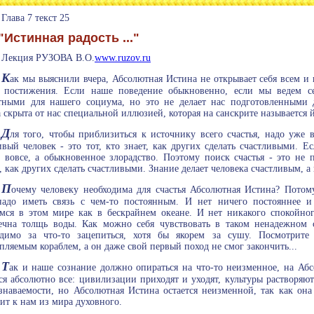
Глава 7 текст 25
"Истинная радость ..."
Лекция РУЗОВА В.О.
www.ruzov.ru
К
ак мы выяснили вчера, Абсолютная Истина не открывает себя всем и
 постижения. Если наше поведение обыкновенно, если мы ведем се
атными для нашего социума, но это не делает нас подготовленными
 скрыта от нас специальной иллюзией, которая на санскрите называется 
Д
ля того, чтобы приблизиться к источнику всего счастья, надо уже 
ивый человек - это тот, кто знает, как других сделать счастливыми. Ес
е вовсе, а обыкновенное злорадство. Поэтому поиск счастья - это не 
, как других сделать счастливыми. Знание делает человека счастливым, а
П
очему человеку необходима для счастья Абсолютная Истина? Потом
надо иметь связь с чем-то постоянным. И нет ничего постояннее
мся в этом мире как в бескрайнем океане. И нет никакого спокойног
ечна толщь воды. Как можно себя чувствовать в таком ненадежном
одимо за что-то зацепиться, хотя бы якорем за сушу. Посмотрит
пляемым кораблем, а он даже свой первый поход не смог закончить...
Т
ак и наше сознание должно опираться на что-то неизменное, на А
ся абсолютно все: цивилизации приходят и уходят, культуры растворяю
знаваемости, но Абсолютная Истина остается неизменной, так как она
ит к нам из мира духовного.