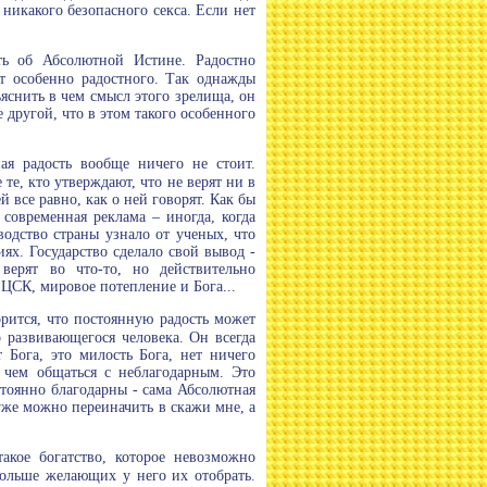
т никакого безопасного секса. Если нет
ть об Абсолютной Истине. Радостно
тут особенно радостного. Так однажды
яснить в чем смысл этого зрелища, он
 другой, что в этом такого особенного
ая радость вообще ничего не стоит.
те, кто утверждают, что не верят ни в
все равно, как о ней говорят. Как бы
 современная реклама – иногда, когда
водство страны узнало от ученых, что
ях. Государство сделало свой вывод -
верят во что-то, но действительно
 ЦСК, мировое потепление и Бога...
орится, что постоянную радость может
о развивающегося человека. Он всегда
т Бога, это милость Бога, нет ничего
 чем общаться с неблагодарным. Это
остоянно благодарны - сама Абсолютная
уже можно переиначить в скажи мне, а
такое богатство, которое невозможно
 больше желающих у него их отобрать.