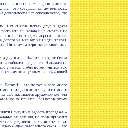
сть - это основа жизнедеятельности.
елать - это совершенная деятельность.
ой деятельности нет совершенства, это
м. Нет смысла искать друг в друге
то воспитанный человек не смотрит на
е, что валяется вдоль дороги, там все
а дороге не мешает нам идти вперед.
ать. Поэтому матери закрывают глаза
сем другим, не быстрее всех, не бегом
ли я стабилен и радостен. Я должен не
надо учиться, чтобы потом учиться всю
ут быть самыми ценными с обучающей
. Богатый - это не тот, у кого много
го много радостных дел, у кого много
делах еще называется дружелюбием или
том мире не пришел - мы всегда этому
азвития ситуации радость пропадает –
 половые отношения, но когда приходит
мить, о родственниках этого человека,
 идею - идею безопасного секса. Надо