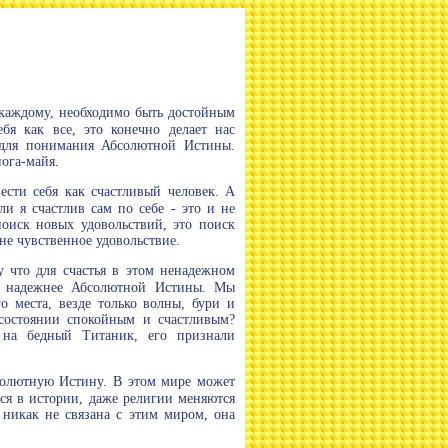
 каждому, необходимо быть достойным
бя как все, это конечно делает нас
 для понимания Абсолютной Истины.
йога-майя.
вести себя как счастливый человек. А
ли я счастлив сам по себе - это и не
поиск новых удовольствий, это поиск
 не чувственное удовольствие.
у что для счастья в этом ненадежном
 и надежнее Абсолютной Истины. Мы
о места, везде только волны, бури и
 состоянии спокойным и счастливым?
е на бедный Титаник, его признали
бсолютную Истину. В этом мире может
тся в истории, даже религии меняются
 никак не связана с этим миром, она