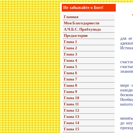
Не забывайте о Боге!
Главная
Мои Благодарности
А.Ч.Б.С. Прабхупада
Предыстория
для ее
Глава 1
адекв
Глава 2
Истина
Глава 3
Глава 4
счастл
Глава 5
счасть
знания
Глава 6
Глава 7
Глава 8
мире 
находи
Глава 9
бескон
Глава 10
Необх
Глава 11
непото
Глава 12
Глава 13
менять
Глава 14
до неу
приход
Глава 15