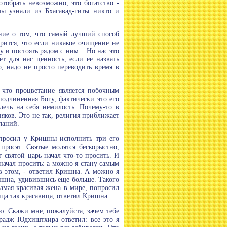
отобрать невозможно, это богатство -
мы узнали из Бхагавад-гиты никто и
ание о том, что самый лучший способ
рится, что если никакое очищение не
 и постоять рядом с ним... Но нас это
т для нас ценность, если ее назвать
о, надо не просто переводить время в
 что процветание является побочным
подчиненная Богу, фактически это его
влечь на себя немилость. Почему-то в
няков. Это не так, религия приближает
ланий.
просил у Кришны исполнить три его
просят. Святые молятся бескорыстно,
г святой царь начал что-то просить. И
ачал просить: а можно я стану самым
 в этом, - ответил Кришна. А можно я
ишна, удивившись еще больше. Такого
амая красивая жена в мире, попросил
ица так красавица, ответил Кришна.
ю. Скажи мне, пожалуйста, зачем тебе
арадж Юдхиштхира ответил: все это я