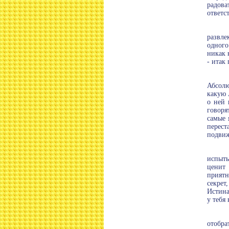
радова
ответс
развле
одного
никак 
- итак
Абсолю
какую 
о ней 
говоря
самые 
перес
подвиж
испыты
ценит 
приятн
секрет
Истина
у тебя
отобра