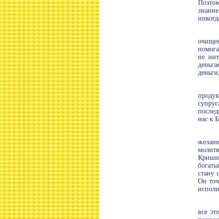
Поэтом
знание
никогд
очищен
помога
не инт
деньга
деньги,
продук
супруг
послед
нас к 
желани
молитв
Кришна
богаты
стану 
Он точ
исполн
все эт