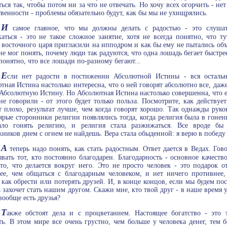
ться так, чтобы потом ни за что не отвечать. Но хочу всех огорчить - не
твенности - проблемы обязательно будут, как бы мы не ухищрялись.
И
самое главное, что мы должны делать с радостью - это слуша
каться - это не такое сложное занятие, хотя не всегда понятно, что 
 восточного царя пригласили на ипподром и как бы ему не пытались объ
не мог понять, почему люди так радуются, что одна лошадь бегает быстрее
 понятно, что все лошади по-разному бегают...
Е
сли нет радости в постижении Абсолютной Истины - вся остальн
тная Истина настолько интересна, что о ней говорят абсолютно все, даже 
Абсолютную Истину. Но Абсолютная Истина настолько совершенна, что ей 
не говорили - от этого будет только польза. Посмотрите, как действует
т плохо, результат лучше, чем когда говорят хорошо. Так однажды руко
ярые сторонники религии появлялись тогда, когда религия была в гонени
тало гонять религию, и религия стала разжижаться. Все вроде бы 
ников днем с огнем не найдешь. Вера стала обыденной: я верю в победу
А
теперь надо понять, как стать радостным. Ответ дается в Ведах. Гов
вать тот, кто постоянно благодарен. Благодарность - основное качеств
то, что делается вокруг него. Это не просто человек - это подарок о
ее, чем общаться с благодарным человеком, и нет ничего противнее,
, как обрести или потерять друзей. И, в конце концов, если мы будем п
 захочет стать нашим другом. Скажи мне, кто твой друг - в наше время 
 вообще есть друзья?
Т
акже обстоят дела и с процветанием. Настоящее богатство - это 
ть. В этом мире все очень грустно, чем больше у человека денег, тем