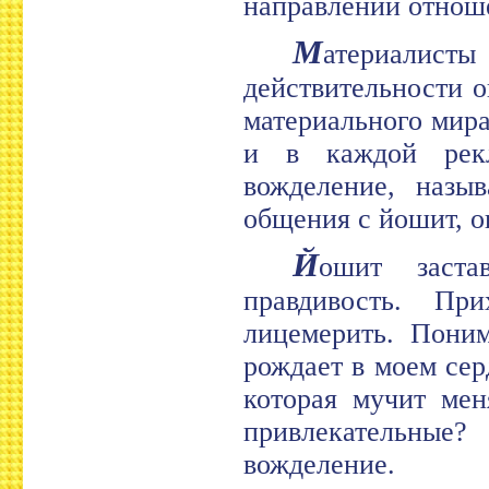
направлении отнош
М
атериалисты
действительности 
материального мира
и в каждой рекл
вожделение, назы
общения с йошит, о
Й
ошит заста
правдивость. Пр
лицемерить. Поним
рождает в моем сер
которая мучит мен
привлекательные
вожделение.