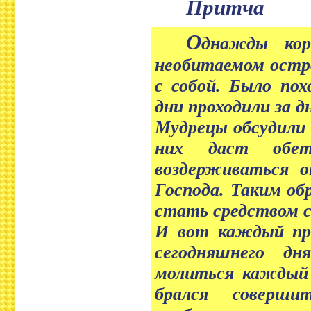
Притча
О
днажды кор
необитаемом остро
с собой. Было по
дни проходили за 
Мудрецы обсудили 
них даст обет
воздерживаться о
Господа. Таким об
стать средством с
И вот каждый про
сегодняшнего д
молиться каждый 
брался соверш