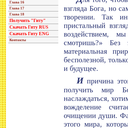
Глава 16
взгляда Бога, но с
Глава 17
Глава 18
творении. Так и
Получить "Гиту"
пристальный взгля
Скачать Гиту RUS
воздействием, м
Скачать Гиту ENG
Контакты
смотришь?» Без 
материальная при
бесполезной, тольк
и будущее.
И
причина это
получить мир Б
наслаждаться, хоти
вожделение счит
очищении души. Фа
этого мира, котор