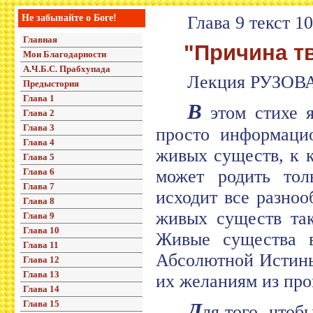
Не забывайте о Боге!
Глава 9 текст 10
Главная
"Причина тв
Мои Благодарности
А.Ч.Б.С. Прабхупада
Лекция РУЗОВА
Предыстория
Глава 1
В
этом стихе я
Глава 2
Глава 3
просто информаци
Глава 4
живых существ, к 
Глава 5
Глава 6
может родить тол
Глава 7
исходит все разно
Глава 8
живых существ так
Глава 9
Глава 10
Живые существа в
Глава 11
Абсолютной Истины 
Глава 12
Глава 13
их желаниям из про
Глава 14
Глава 15
Д
ля того, чтоб