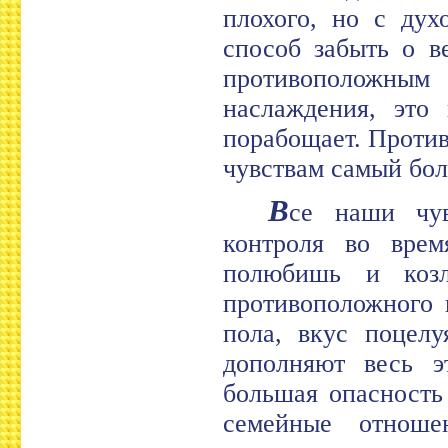
плохого, но с дух
способ забыть о в
противоположны
наслаждения, это
порабощает. Проти
чувствам самый бо
В
се наши чув
контроля во вре
полюбишь и козл
противоположного 
пола, вкус поцелу
дополняют весь э
большая опасность
семейные отнош