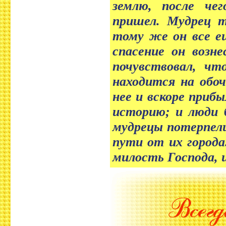
землю, после чег
пришел. Мудрец т
тому же он все ещ
спасение он возн
почувствовал, чт
находится на обоч
нее и вскоре прибы
историю; и люди б
мудрецы потерпели
пути от их города
милость Господа, 