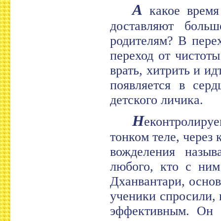
А
какое время 
доставляют больш
родителям? В перех
переход от чистоты
врать, хитрить и и
появляется в серд
детского личика.
Н
еконтролируе
тонком теле, через 
вожделения назыв
любого, кто с ним
Дханвантари, основ
ученики спросили, 
эффективным. Он 