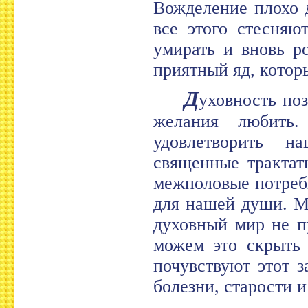
Вожделение плохо д
все этого стесняю
умирать и вновь р
приятный яд, котор
Д
уховность по
желания любить
удовлетворить 
священные трактат
межполовые потребн
для нашей души. Мо
духовный мир не п
можем это скрыть 
почувствуют этот з
болезни, старости и